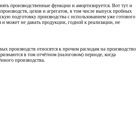
олнять производственные функции и амортизируется. Вот тут и
производств, цехов и агрегатов, в том числе выпуск пробных
ескую подготовку производства с использованием уже готового
я и может не давать продукции, годной к реализации,
не
вых производств относятся к прочим расходам на производство
 признаются в том отчётном (налоговом) периоде, когда
ённого производства.