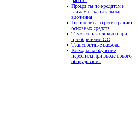
работы
Проценты по кредитам и
займам на капитальные
вложения
Госпошлина за регистрацию
основных средств
Таможенная пошлина при
приобретении ОС
Транспортные расходы
Расходы на обучение
персонала при вводе нового
оборудования
Связанные документы
Комментарии (1)
Монтажные и пусконаладочные работы при
установке нового оборудования
Нормативные акты (2)
НК РФ
п.4 ПБУ 6/01