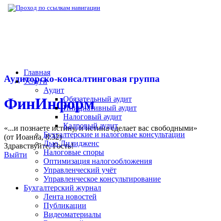
▶
Бухгалтерский журнал
▶
Публикации
▶
Главная
Аудиторско-консалтинговая группа
Услуги
Аудит
Обязательный аудит
ФинИнформ
Инициативный аудит
Налоговый аудит
Кадровый аудит
«...и познаете истину, и истина сделает вас свободными»
Бухгалтерские и налоговые консультации
(от Иоанна, 8:32)
Дью Дилидженс
Здравствуйте,
Гость
!
Налоговые споры
Выйти
Оптимизация налогообложения
Управленческий учёт
Управленческое консультирование
Бухгалтерский журнал
Лента новостей
Публикации
Видеоматериалы