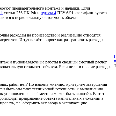
ребуют предварительного монтажа и наладки. Если
 1
статьи 256 НК РФ и
пункта 4
ПБУ 6/01 квалифицируются
чаются в первоначальную стоимость объекта.
очим расходам на производство и реализацию относятся
агрегатов. И тут встаёт вопрос: как разграничить расходы
П
п
монтаж и пусконаладочные работы в сводный сметный расчёт
Т
воначальную стоимость объекта. Если нет – в прочие расходы.
льных работ нет? По нашему мнению,
критерием завершения
жен быть сам факт технической готовности к выполнению
анок установлен на своё место и может быть включён. В этот
происходит превращение объекта капитальных вложений в
ровать, т.е. оформить акт ввода в эксплуатацию.