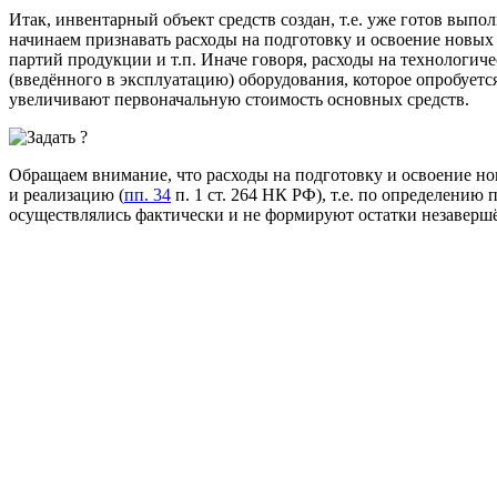
Итак, инвентарный объект средств создан, т.е. уже готов вып
начинаем признавать расходы на подготовку и освоение новых 
партий продукции и т.п. Иначе говоря, расходы на технологич
(введённого в эксплуатацию) оборудования, которое опробуетс
увеличивают первоначальную стоимость
основных средств.
Обращаем внимание, что расходы на подготовку и освоение но
и реализацию (
пп. 34
п. 1 ст. 264 НК РФ), т.е. по определению
осуществлялись фактически и не формируют остатки незаверш