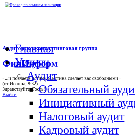
▶
Нормативная база
▶
Закон № 55-ФЗ от 
Главная
Аудиторско-консалтинговая группа
Услуги
ФинИнформ
Аудит
«...и познаете истину, и истина сделает вас свободными»
(от Иоанна, 8:32)
Обязательный ауди
Здравствуйте,
Гость
!
Выйти
Инициативный ауд
Налоговый аудит
Кадровый аудит