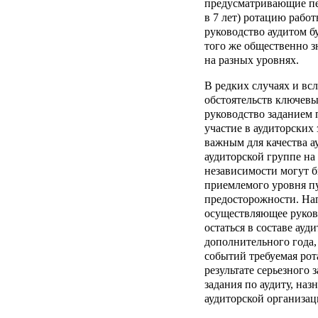
предусматривающие пе
в 7 лет) ротацию рабо
руководство аудитом б
того же общественно з
на разных уровнях.
В редких случаях и в
обстоятельств ключев
руководство заданием 
участие в аудиторских
важным для качества ау
аудиторской группе на 
независимости могут б
приемлемого уровня п
предосторожности. На
осуществляющее руково
остаться в составе ауд
дополнительного года,
событий требуемая рот
результате серьезного 
задания по аудиту, наз
аудиторской организаци