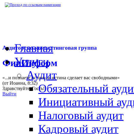
▶
Нормативная база
▶
Письмо Минфина РФ
Главная
Аудиторско-консалтинговая группа
Услуги
ФинИнформ
Аудит
«...и познаете истину, и истина сделает вас свободными»
(от Иоанна, 8:32)
Обязательный ауди
Здравствуйте,
Гость
!
Выйти
Инициативный ауд
Налоговый аудит
Кадровый аудит