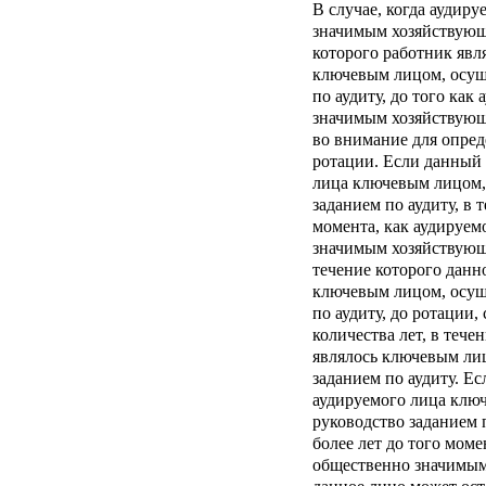
В случае, когда аудир
значимым хозяйствующи
которого работник явл
ключевым лицом, осущ
по аудиту, до того как
значимым хозяйствующ
во внимание для опре
ротации. Если данный 
лица ключевым лицом,
заданием по аудиту, в 
момента, как аудируем
значимым хозяйствующи
течение которого данн
ключевым лицом, осущ
по аудиту, до ротации,
количества лет, в тече
являлось ключевым ли
заданием по аудиту. Ес
аудируемого лица клю
руководство заданием п
более лет до того моме
общественно значимым