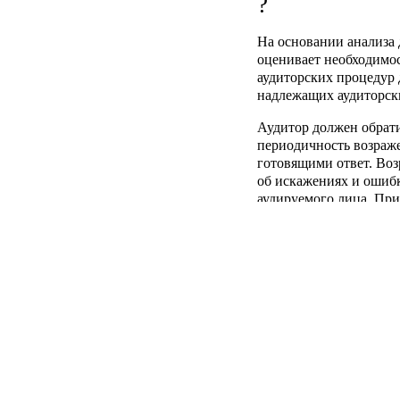
На основании анализа 
оценивает необходимо
аудиторских процедур 
надлежащих аудиторски
Аудитор должен обрат
периодичность возраж
готовящими ответ. Воз
об искажениях и ошибк
аудируемого лица. При
причины ошибок и иск
существенное влияние 
отчетности. Если возр
искажении, аудитору н
временные рамки и объ
необходимых для полу
аудиторских доказатель