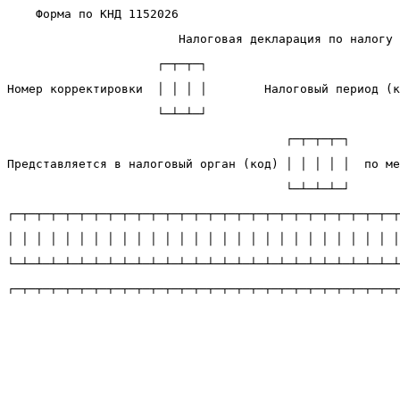
Форма по КНД 1152026
Налоговая декларация по налогу
                     ┌─┬─┬─┐                           
Номер корректировки  │ │ │ │        Налоговый период (к
                     └─┴─┴─┘                           
                                       ┌─┬─┬─┬─┐       
Представляется в налоговый орган (код) │ │ │ │ │  по ме
                                       └─┴─┴─┴─┘       
┌─┬─┬─┬─┬─┬─┬─┬─┬─┬─┬─┬─┬─┬─┬─┬─┬─┬─┬─┬─┬─┬─┬─┬─┬─┬─┬─┬
│ │ │ │ │ │ │ │ │ │ │ │ │ │ │ │ │ │ │ │ │ │ │ │ │ │ │ │
└─┴─┴─┴─┴─┴─┴─┴─┴─┴─┴─┴─┴─┴─┴─┴─┴─┴─┴─┴─┴─┴─┴─┴─┴─┴─┴─┴
┌─┬─┬─┬─┬─┬─┬─┬─┬─┬─┬─┬─┬─┬─┬─┬─┬─┬─┬─┬─┬─┬─┬─┬─┬─┬─┬─┬
│ │ │ │ │ │ │ │ │ │ │ │ │ │ │ │ │ │ │ │ │ │ │ │ │ │ │ │
└─┴─┴─┴─┴─┴─┴─┴─┴─┴─┴─┴─┴─┴─┴─┴─┴─┴─┴─┴─┴─┴─┴─┴─┴─┴─┴─┴
┌─┬─┬─┬─┬─┬─┬─┬─┬─┬─┬─┬─┬─┬─┬─┬─┬─┬─┬─┬─┬─┬─┬─┬─┬─┬─┬─┬
│ │ │ │ │ │ │ │ │ │ │ │ │ │ │ │ │ │ │ │ │ │ │ │ │ │ │ │