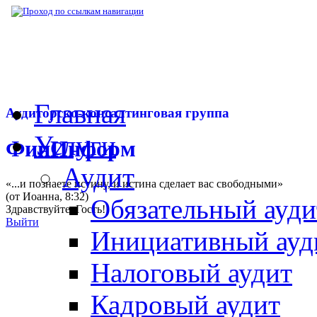
▶
Нормативная база
▶
Приказ ФНС РФ № 
Главная
Аудиторско-консалтинговая группа
Услуги
ФинИнформ
Аудит
«...и познаете истину, и истина сделает вас свободными»
(от Иоанна, 8:32)
Обязательный ауди
Здравствуйте,
Гость
!
Выйти
Инициативный ауд
Налоговый аудит
Кадровый аудит