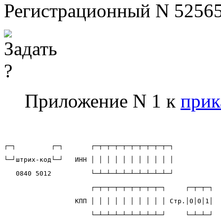
Регистрационный N 5256
Приложение N 1 к
прик
┌─┐         ┌─┐       ┌─┬─┬─┬─┬─┬─┬─┬─┬─┬─┐
└─┘штрих-код└─┘   ИНН │ │ │ │ │ │ │ │ │ │ │
   0840 5012          └─┴─┴─┴─┴─┴─┴─┴─┴─┴─┘
                      ┌─┬─┬─┬─┬─┬─┬─┬─┬─┐     ┌─┬─┬─┐
                  КПП │ │ │ │ │ │ │ │ │ │ Стр.│0│0│1│
                      └─┴─┴─┴─┴─┴─┴─┴─┴─┘     └─┴─┴─┘