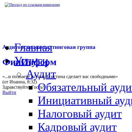
▶
Нормативная база
▶
Закон № 457-ФЗ от
Главная
Аудиторско-консалтинговая группа
Услуги
ФинИнформ
Аудит
«...и познаете истину, и истина сделает вас свободными»
(от Иоанна, 8:32)
Обязательный ауди
Здравствуйте,
Гость
!
Выйти
Инициативный ауд
Налоговый аудит
Кадровый аудит