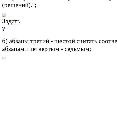
(решений).";
б) абзацы третий - шестой считать соотв
абзацами четвертым - седьмым;
8)
абзац восемнадцатый пункта 7 статьи 
"резервного фонда Правительства Росси
дополнить словами "и бюджетных ассигн
предоставление из федерального бюдж
трансфертов, имеющих целевое назначен