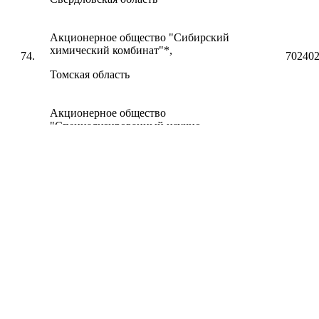
Акционерное общество "Сибирский
химический комбинат"*,
74.
70240
Томская область
Акционерное общество
"Специализированный научно-
75.
77345
исследовательский институт
приборостроения"*, г. Москва
Акционерное общество "ТВЭЛ"*,
76.
77061
г. Москва
Акционерное общество "Уральский
77.
электрохимический комбинат"*,
66290
Свердловская область
Акционерное общество "Центральное
78.
конструкторское бюро
78063