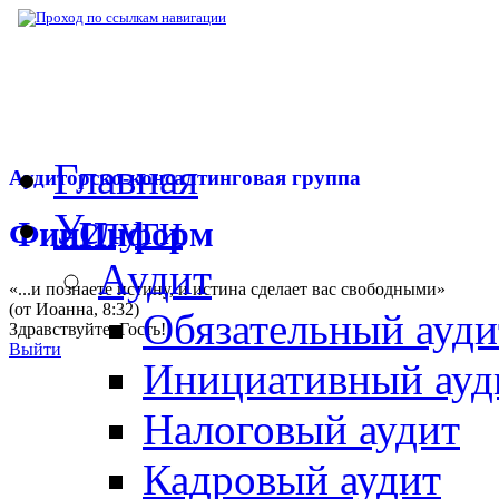
▶
Нормативная база
▶
Распоряжение Прав
Главная
Аудиторско-консалтинговая группа
Услуги
ФинИнформ
Аудит
«...и познаете истину, и истина сделает вас свободными»
(от Иоанна, 8:32)
Обязательный ауди
Здравствуйте,
Гость
!
Выйти
Инициативный ауд
Налоговый аудит
Кадровый аудит