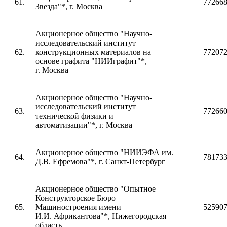
61.
77266
Звезда"*, г. Москва
Акционерное общество "Научно-
исследовательский институт
62.
конструкционных материалов на
77207
основе графита "НИИграфит"*,
г. Москва
Акционерное общество "Научно-
исследовательский институт
63.
77266
технической физики и
автоматизации"*, г. Москва
Акционерное общество "НИИЭФА им.
64.
78173
Д.В. Ефремова"*, г. Санкт-Петербург
Акционерное общество "Опытное
Конструкторское Бюро
65.
Машиностроения имени
52590
И.И. Африкантова"*, Нижегородская
область