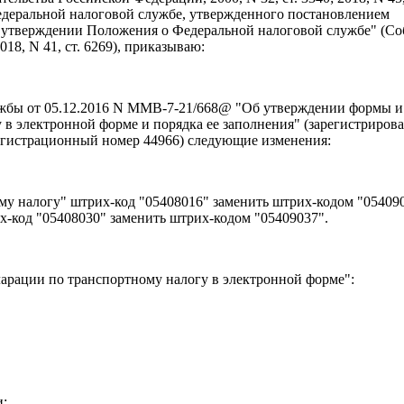
едеральной налоговой службе, утвержденного постановлением
б утверждении Положения о Федеральной налоговой службе" (С
018, N 41, ст. 6269), приказываю:
ужбы от 05.12.2016 N ММВ-7-21/668@ "Об утверждении формы и
 в электронной форме и порядка ее заполнения" (зарегистриров
егистрационный номер 44966) следующие изменения:
му налогу" штрих-код "05408016" заменить штрих-кодом "054090
х-код "05408030" заменить штрих-кодом "05409037".
арации по транспортному налогу в электронной форме":
и: