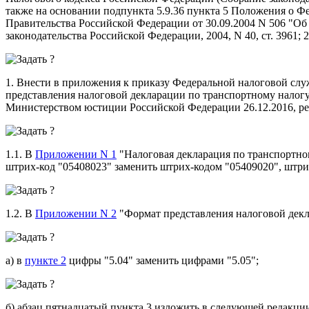
также на основании подпункта 5.9.36 пункта 5 Положения о Ф
Правительства Российской Федерации от 30.09.2004 N 506 "О
законодательства Российской Федерации, 2004, N 40, ст. 3961; 2
1. Внести в приложения к приказу Федеральной налоговой сл
представления налоговой декларации по транспортному налогу
Министерством юстиции Российской Федерации 26.12.2016, р
1.1. В
Приложении N 1
"Налоговая декларация по транспортно
штрих-код "05408023" заменить штрих-кодом "05409020", штри
1.2. В
Приложении N 2
"Формат представления налоговой декл
а) в
пункте 2
цифры "5.04" заменить цифрами "5.05";
б) абзац пятнадцатый пункта 3 изложить в следующей редакци