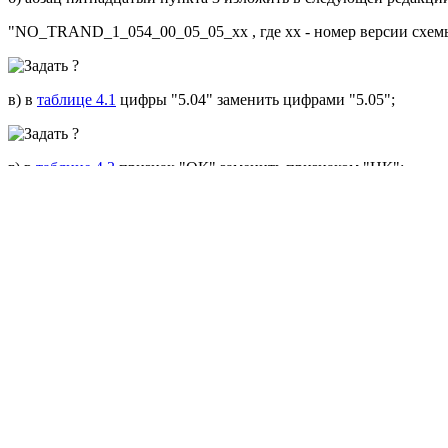
"NO_TRAND_1_054_00_05_05_xx , где хх - номер версии схемы
в) в
таблице 4.1
цифры "5.04" заменить цифрами "5.05";
г) в
таблице 4.3
признак "ОК" заменить признаком "НК";
д) в
таблице 4.12
цифры ", 20200" исключить.
1.3. В
Приложение N 3
"Порядок заполнения налоговой деклар
настоящему приказу.
2. Настоящий приказ вступает в силу по истечении двух месяц
налогового периода 2019 года.