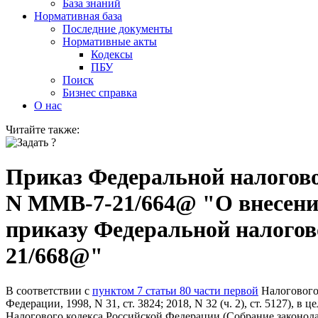
База знаний
Нормативная база
Последние документы
Нормативные акты
Кодексы
ПБУ
Поиск
Бизнес справка
О нас
Читайте также:
Приказ Федеральной налоговой
N ММВ-7-21/664@ "О внесени
приказу Федеральной налогов
21/668@"
В соответствии с
пунктом 7 статьи 80 части первой
Налогового 
Федерации, 1998, N 31, ст. 3824; 2018, N 32 (ч. 2), ст. 5127), 
Налогового кодекса Российской Федерации (Собрание законодател