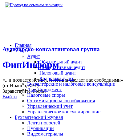
▶
Нормативная база
▶
Приказ ФНС РФ № 
Главная
Аудиторско-консалтинговая группа
Услуги
Аудит
Обязательный аудит
ФинИнформ
Инициативный аудит
Налоговый аудит
Кадровый аудит
«...и познаете истину, и истина сделает вас свободными»
Бухгалтерские и налоговые консультации
(от Иоанна, 8:32)
Дью Дилидженс
Здравствуйте,
Гость
!
Налоговые споры
Выйти
Оптимизация налогообложения
Управленческий учёт
Управленческое консультирование
Бухгалтерский журнал
Лента новостей
Публикации
Видеоматериалы