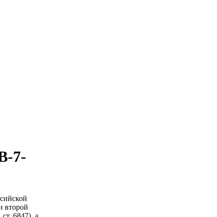
В-7-
ссийской
и второй
ст. 6847), а