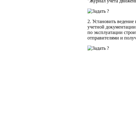
"Журнал учета движен
2. Установить ведение
учетной документации
по эксплуатации стро
отправителями и полу
3. Признать утративши
816 в части утвержден
N 453 в части утвержд
от 31.12.76 г. N 1044
ЭСМ-3, ЭСМ-4, ЭСМ-5,
формы первичной учетн
учетной документации 
автомобильным трансп
Председатель Госкомс