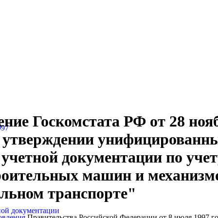
ние Госкомстата РФ от 28 ноя
997
Об утверждении унифицированн
учетной документации по учет
роительных машин и механизмо
ильном транспорте"
ной документации
овления
Правительства Российской Федерации от 8 июля 1997 го