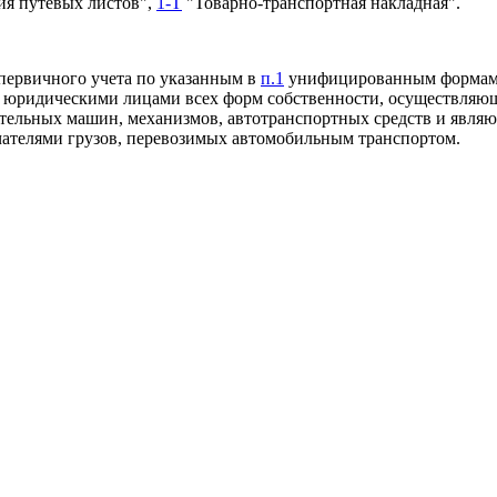
ия путевых листов",
1-Т
"Товарно-транспортная накладная".
 первичного учета по указанным в
п.1
унифицированным формам
 юридическими лицами всех форм собственности, осуществляю
ительных машин, механизмов, автотранспортных средств и явл
чателями грузов, перевозимых автомобильным транспортом.
м силу на территории Российской Федерации приказ ЦСУ СССР о
ия формы первичной учетной документации N 8; приказ ЦСУ ССС
ения форм первичной учетной документации NN 3, 3спец, 4, 6;
 в части утверждения форм первичной учетной документации NN
 ЭСМ-6, ЭСМ-7; приказ ЦСУ СССР от 27.11.84 г. N 648 в части
ой документации N 6/спец/; а также приложения NN 1, 4, 5 (ф
NN 1-Т, 4-С, 4-П) к инструкции "О порядке расчетов за перевоз
ортом", утвержденные Минфином СССР и ЦСУ СССР 30.11.83 г.
тата России