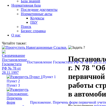
База знаний
Нормативная база
Последние документы
Нормативные акты
Кодексы
ПБУ
Поиск
Бизнес справка
О нас
Читайте также:
Постановле
Постановление Госкомстата РФ № 78 от 28.11.1
г. N 78 "
первичной 
Пункт 1
Пункт 2
работы ст
Пункт 3
в автомоб
Приложение. Перечень форм первичной учет
Во исполнение
постан