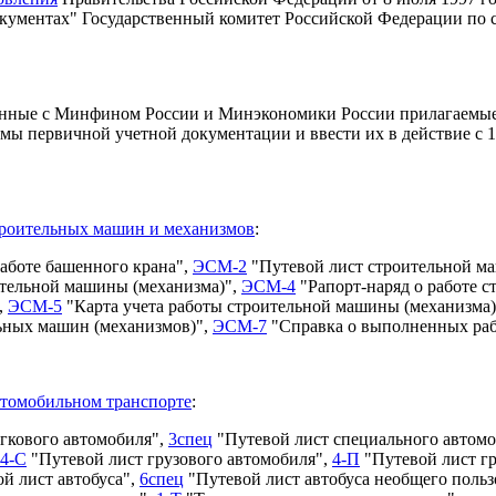
кументах" Государственный комитет Российской Федерации по 
ванные с Минфином России и Минэкономики России прилагаемы
ы первичной учетной документации и ввести их в действие с 1
троительных машин и механизмов
:
работе башенного крана",
ЭСМ-2
"Путевой лист строительной м
ительной машины (механизма)",
ЭСМ-4
"Рапорт-наряд о работе с
,
ЭСМ-5
"Карта учета работы строительной машины (механизма)
льных машин (механизмов)",
ЭСМ-7
"Справка о выполненных рабо
автомобильном транспорте
:
гкового автомобиля",
3спец
"Путевой лист специального автом
4-С
"Путевой лист грузового автомобиля",
4-П
"Путевой лист г
й лист автобуса",
6спец
"Путевой лист автобуса необщего поль