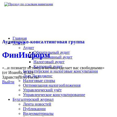
▶
Нормативная база
▶
Постановление Гос
Главная
Аудиторско-консалтинговая группа
Услуги
Аудит
Обязательный аудит
ФинИнформ
Инициативный аудит
Налоговый аудит
Кадровый аудит
«...и познаете истину, и истина сделает вас свободными»
Бухгалтерские и налоговые консультации
(от Иоанна, 8:32)
Дью Дилидженс
Здравствуйте,
Гость
!
Налоговые споры
Выйти
Оптимизация налогообложения
Управленческий учёт
Управленческое консультирование
Бухгалтерский журнал
Лента новостей
Публикации
Видеоматериалы