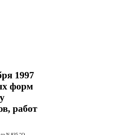
бря 1997
ых форм
у
в, работ
да N 835 "О