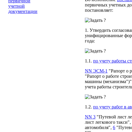
первичных учетных до
постановляет:
1. Утвердить согласо
унифицированные форм
года:
1.1.
по учету работы с
NN ЭСМ-1
"Рапорт о 
"Рапорт о работе стро
машины (механизма")"
учета работы строите
1.2.
по учету работ в 
NN 3
"Путевой лист ле
лист легкового такси",
автомобиля",
6
"Путево