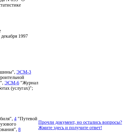
статистике
е
 декабря 1997
ашины",
ЭСМ-3
троительной
",
ЭСМ-6
"Журнал
тах (услугах)";
обиля",
4
"Путевой
Прочли документ, но остались вопросы?
рузового
Жмите здесь и получите ответ!
зования",
8