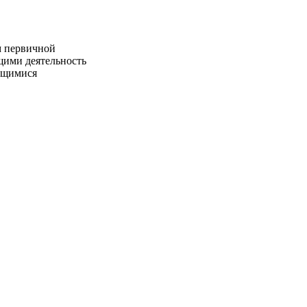
 первичной
щими деятельность
яющимися
т 14.12.72 г. N
Р от 10.06.76 г.
 приказ ЦСУ СССР
 ЭСМ-1, ЭСМ-2,
 утверждения
ормы первичной
ки грузов
 N 156/354/7.
Ю.А.Юрков