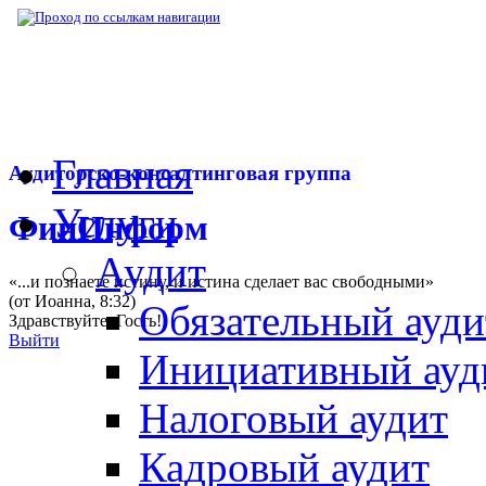
▶
Нормативная база
▶
Закон № 434-ФЗ от
Главная
Аудиторско-консалтинговая группа
Услуги
ФинИнформ
Аудит
«...и познаете истину, и истина сделает вас свободными»
(от Иоанна, 8:32)
Обязательный ауди
Здравствуйте,
Гость
!
Выйти
Инициативный ауд
Налоговый аудит
Кадровый аудит