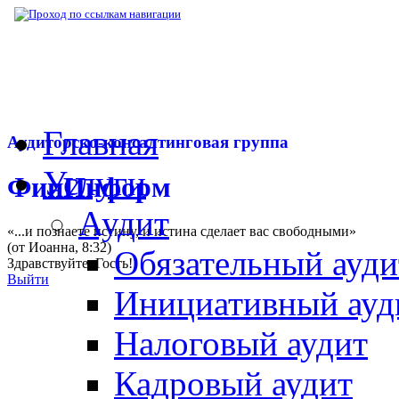
▶
Нормативная база
▶
Письмо ФНС РФ № 
Главная
Аудиторско-консалтинговая группа
Услуги
ФинИнформ
Аудит
«...и познаете истину, и истина сделает вас свободными»
(от Иоанна, 8:32)
Обязательный ауди
Здравствуйте,
Гость
!
Выйти
Инициативный ауд
Налоговый аудит
Кадровый аудит