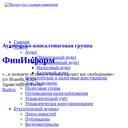
▶
Нормативная база
▶
Закон № 449-ФЗ от
Главная
Аудиторско-консалтинговая группа
Услуги
Аудит
Обязательный аудит
ФинИнформ
Инициативный аудит
Налоговый аудит
Кадровый аудит
«...и познаете истину, и истина сделает вас свободными»
Бухгалтерские и налоговые консультации
(от Иоанна, 8:32)
Дью Дилидженс
Здравствуйте,
Гость
!
Налоговые споры
Выйти
Оптимизация налогообложения
Управленческий учёт
Управленческое консультирование
Бухгалтерский журнал
Лента новостей
Публикации
Видеоматериалы