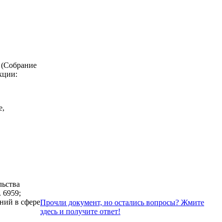
 (Собрание
акции:
е,
льства
. 6959;
аний в сфере
Прочли документ, но остались вопросы? Жмите
здесь и получите ответ!