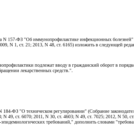
года N 157-ФЗ "Об иммунопрофилактике инфекционных болезней"
009, N 1, ст. 21; 2013, N 48, ст. 6165) изложить в следующей ред
опрофилактики подлежат вводу в гражданский оборот в порядк
ращении лекарственных средств.".
 N 184-ФЗ "О техническом регулировании" (Собрание законодате
N 49, ст. 6070; 2011, N 30, ст. 4603; N 49, ст. 7025; 2012, N 50, ст
арно-эпидемиологических требований," дополнить словами "требов