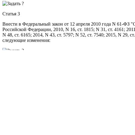
Статья 3
Внести в Федеральный закон от 12 апреля 2010 года N 61-ФЗ 
Российской Федерации, 2010, N 16, ст. 1815; N 31, ст. 4161; 2011, 
N 48, ст. 6165; 2014, N 43, ст. 5797; N 52, ст. 7540; 2015, N 29, ст
следующие изменения:
1) статью 5 дополнить пунктом 25 следующего содержания:
"25) выдача разрешений на ввод в гражданский оборот иммуно
2) статью 47 дополнить частью 9 следующего содержания:
"9. Ввод в гражданский оборот лекарственных препаратов дл
осуществляется с соблюдением требований, установленных стат
3) дополнить статьей 52.1 следующего содержания: