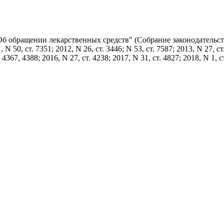
"Об обращении лекарственных средств" (Собрание законодательс
N 50, ст. 7351; 2012, N 26, ст. 3446; N 53, ст. 7587; 2013, N 27, ст
. 4367, 4388; 2016, N 27, ст. 4238; 2017, N 31, ст. 4827; 2018, N 1, ст
биологических лекарственных препаратов.";
я медицинского применения, ввезенных в Российскую Федерацию
ьей 52.1 настоящего Федерального закона.";