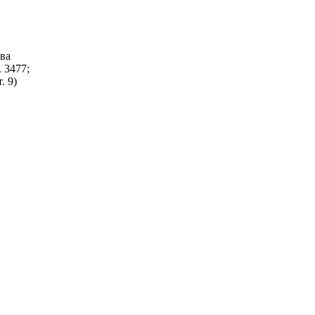
тва
. 3477;
. 9)
,