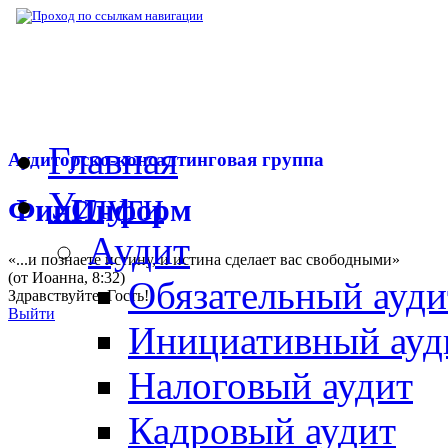
▶
Нормативная база
▶
Закон № 483-ФЗ от
Главная
Аудиторско-консалтинговая группа
Услуги
ФинИнформ
Аудит
«...и познаете истину, и истина сделает вас свободными»
(от Иоанна, 8:32)
Обязательный ауди
Здравствуйте,
Гость
!
Выйти
Инициативный ауд
Налоговый аудит
Кадровый аудит