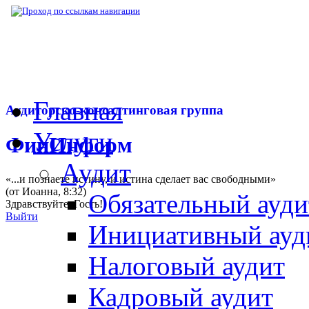
▶
Нормативная база
▶
Закон № 472-ФЗ от
Главная
Аудиторско-консалтинговая группа
Услуги
ФинИнформ
Аудит
«...и познаете истину, и истина сделает вас свободными»
(от Иоанна, 8:32)
Обязательный ауди
Здравствуйте,
Гость
!
Выйти
Инициативный ауд
Налоговый аудит
Кадровый аудит