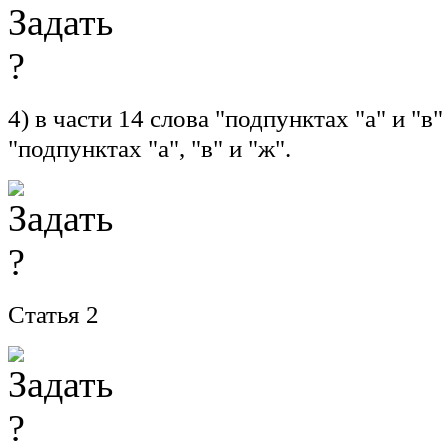
4) в части 14 слова "подпунктах "а" и "в
"подпунктах "а", "в" и "ж".
Статья 2