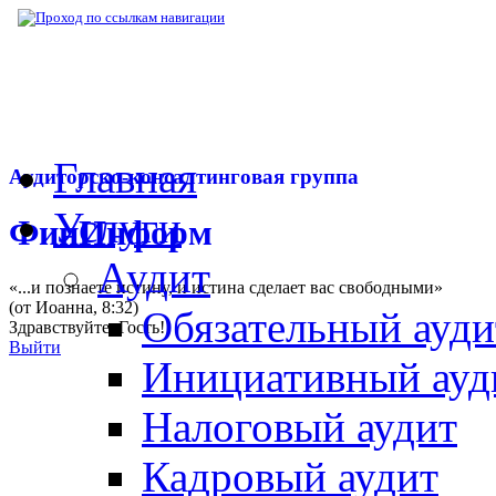
▶
Нормативная база
▶
Закон № 118-ФЗ от
Главная
Аудиторско-консалтинговая группа
Услуги
ФинИнформ
Аудит
«...и познаете истину, и истина сделает вас свободными»
(от Иоанна, 8:32)
Обязательный ауди
Здравствуйте,
Гость
!
Выйти
Инициативный ауд
Налоговый аудит
Кадровый аудит