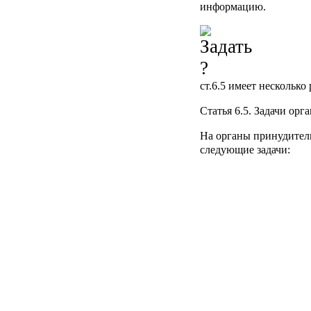
информацию.
ст.6.5
имеет несколько
Статья 6.5.
Задачи орга
На органы принудител
следующие задачи:
по организации обесп
обеспечению установл
Конституционного Суд
Верховного Суда Росс
юрисдикции и арбитраж
по организации и осу
исполнения судебных а
Федеральным законом
актов других органов 
судебные акты, акты д