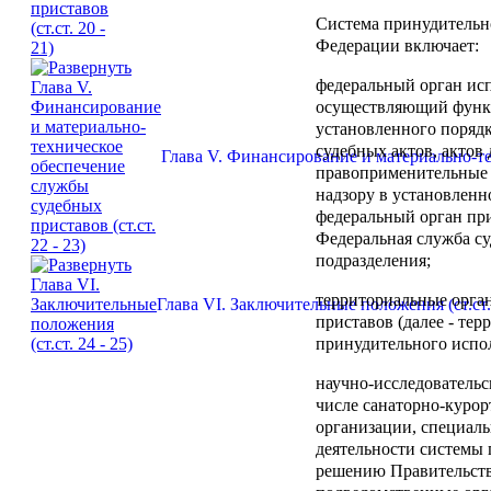
Система принудительн
Федерации включает:
федеральный орган ис
осуществляющий функ
установленного порядк
судебных актов, актов
Глава V. Финансирование и материально-тех
правоприменительные 
надзору в установленно
федеральный орган пр
Федеральная служба су
подразделения;
территориальные орга
Глава VI. Заключительные положения (ст.ст. 
приставов (далее - те
принудительного испол
научно-исследовательс
числе санаторно-курор
организации, специаль
деятельности системы
решению Правительств