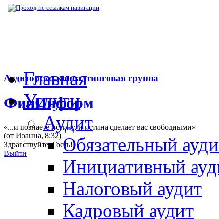
▶
Нормативная база
▶
Приказ Минэкономр
Главная
Аудиторско-консалтинговая группа
Услуги
ФинИнформ
Аудит
«...и познаете истину, и истина сделает вас свободными»
(от Иоанна, 8:32)
Обязательный ауди
Здравствуйте,
Гость
!
Выйти
Инициативный ауд
Налоговый аудит
Кадровый аудит