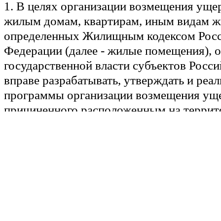
1. В целях организации возмещения уще
жилым домам, квартирам, иным видам 
определенных Жилищным кодексом Рос
Федерации (далее - жилые помещения), 
государственной власти субъектов Росс
вправе разрабатывать, утверждать и реа
программы организации возмещения ущ
причиненного расположенным на террит
Российской Федерации жилым помещени
использованием механизма добровольно
(далее - программа) в соответствии с п
настоящего Федерального закона, Закона
Федерации от 27 ноября 1992 года N 401
организации страхового дела в Российск
иных нормативных правовых актов.