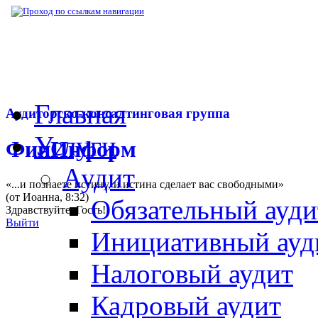
▶
Нормативная база
▶
Закон № 320-ФЗ от
Главная
Аудиторско-консалтинговая группа
Услуги
ФинИнформ
Аудит
«...и познаете истину, и истина сделает вас свободными»
(от Иоанна, 8:32)
Обязательный ауди
Здравствуйте,
Гость
!
Выйти
Инициативный ауд
Налоговый аудит
Кадровый аудит