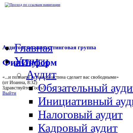
▶
Нормативная база
▶
Закон № 221-ФЗ от
Главная
Аудиторско-консалтинговая группа
Услуги
ФинИнформ
Аудит
«...и познаете истину, и истина сделает вас свободными»
(от Иоанна, 8:32)
Обязательный ауди
Здравствуйте,
Гость
!
Выйти
Инициативный ауд
Налоговый аудит
Кадровый аудит