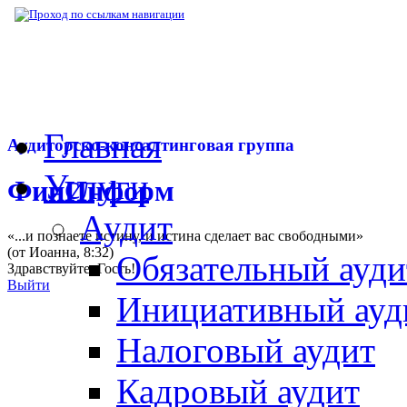
▶
Нормативная база
▶
Закон № 302-ФЗ от
Главная
Аудиторско-консалтинговая группа
Услуги
ФинИнформ
Аудит
«...и познаете истину, и истина сделает вас свободными»
(от Иоанна, 8:32)
Обязательный ауди
Здравствуйте,
Гость
!
Выйти
Инициативный ауд
Налоговый аудит
Кадровый аудит