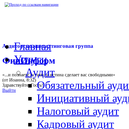
▶
Нормативная база
▶
Закон № 306-ФЗ от
Главная
Аудиторско-консалтинговая группа
Услуги
ФинИнформ
Аудит
«...и познаете истину, и истина сделает вас свободными»
(от Иоанна, 8:32)
Обязательный ауди
Здравствуйте,
Гость
!
Выйти
Инициативный ауд
Налоговый аудит
Кадровый аудит