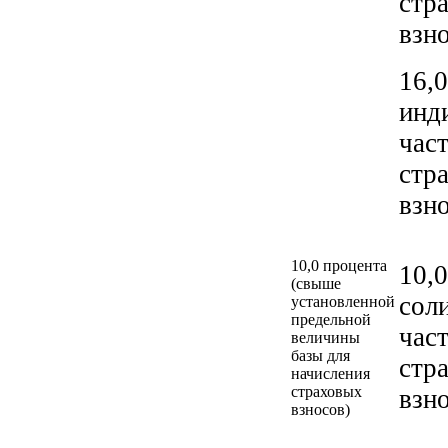
стр
взн
16,0
инд
час
стр
взн
10,0 процента
10,0
(свыше
сол
установленной
предельной
час
величины
базы для
стр
начисления
страховых
взн
взносов)