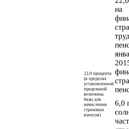
22,
на
фин
стр
тру
пенс
янв
2015
фин
22,0 процента
(в пределах
стр
установленной
пенс
предельной
величины
базы для
6,0 
начисления
страховых
сол
взносов)
час