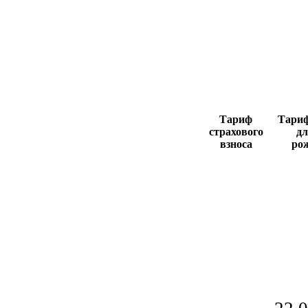
Тариф
Тариф
страхового
дл
взноса
ро