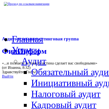
▶
Нормативная база
▶
Закон № 315-ФЗ от
Главная
Аудиторско-консалтинговая группа
Услуги
ФинИнформ
Аудит
«...и познаете истину, и истина сделает вас свободными»
(от Иоанна, 8:32)
Обязательный ауди
Здравствуйте,
Гость
!
Выйти
Инициативный ауд
Налоговый аудит
Кадровый аудит