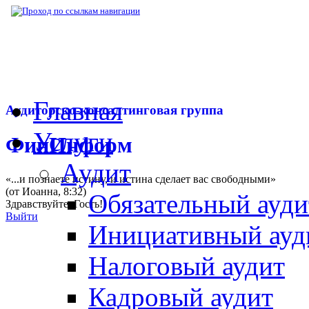
▶
Нормативная база
▶
Закон № 178-ФЗ от
Главная
Аудиторско-консалтинговая группа
Услуги
ФинИнформ
Аудит
«...и познаете истину, и истина сделает вас свободными»
(от Иоанна, 8:32)
Обязательный ауди
Здравствуйте,
Гость
!
Выйти
Инициативный ауд
Налоговый аудит
Кадровый аудит