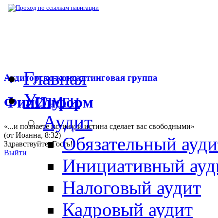
▶
Нормативная база
▶
Закон № 158-ФЗ от
Главная
Аудиторско-консалтинговая группа
Услуги
ФинИнформ
Аудит
«...и познаете истину, и истина сделает вас свободными»
(от Иоанна, 8:32)
Обязательный ауди
Здравствуйте,
Гость
!
Выйти
Инициативный ауд
Налоговый аудит
Кадровый аудит