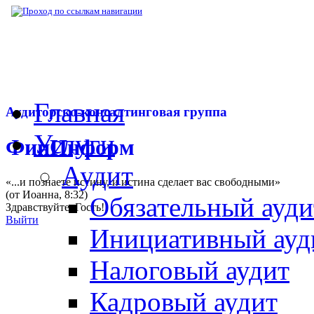
▶
Нормативная база
▶
Закон № 134-ФЗ от
Главная
Аудиторско-консалтинговая группа
Услуги
ФинИнформ
Аудит
«...и познаете истину, и истина сделает вас свободными»
(от Иоанна, 8:32)
Обязательный ауди
Здравствуйте,
Гость
!
Выйти
Инициативный ауд
Налоговый аудит
Кадровый аудит