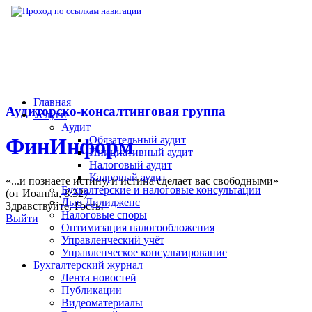
▶
Нормативная база
▶
Постановление Пра
Главная
Аудиторско-консалтинговая группа
Услуги
Аудит
Обязательный аудит
ФинИнформ
Инициативный аудит
Налоговый аудит
Кадровый аудит
«...и познаете истину, и истина сделает вас свободными»
Бухгалтерские и налоговые консультации
(от Иоанна, 8:32)
Дью Дилидженс
Здравствуйте,
Гость
!
Налоговые споры
Выйти
Оптимизация налогообложения
Управленческий учёт
Управленческое консультирование
Бухгалтерский журнал
Лента новостей
Публикации
Видеоматериалы