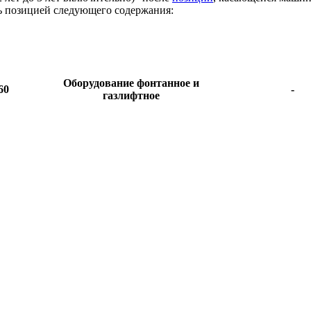
ь позицией следующего содержания:
Оборудование фонтанное и
60
-
газлифтное
ия и передаточные устройства" раздела "Третья группа (имущес
ия свыше 3 лет до 5 лет включительно)" изложить в следующей 
Сооружения и передаточные устройства
Сооружения топливно-