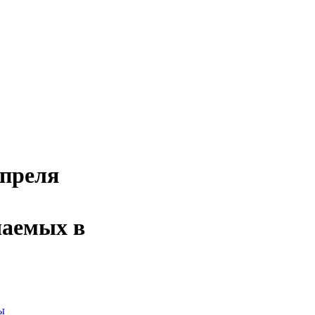
апреля
чаемых в
ы