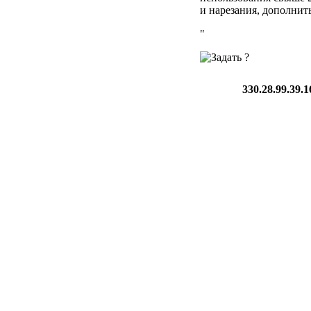
и нарезания, дополнит
"
330.28.99.39.1
2.
Подраздел
"Сооружен
полезного использован
"