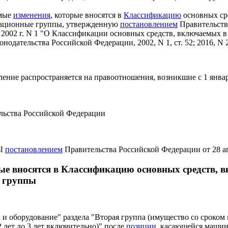
емые
изменения
, которые вносятся в
Классификацию
основных ср
зационные группы, утвержденную
постановлением
Правительств
 2002 г. N 1 "О Классификации основных средств, включаемых 
нодательства Российской Федерации, 2002, N 1, ст. 52; 2016, N 29
ление распространяется на правоотношения, возникшие с 1 январ
льства Российской Федерации
Ы
постановлением
Правительства Российской Федерации от 28 ап
ые вносятся в Классификацию основных средств, 
 группы
и оборудование" раздела "Вторая группа (имущество со сроком
 лет до 3 лет включительно)" после
позиции
, касающейся машин