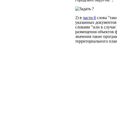
2) в
части 6
слова "так
указанных документов
словами "или в случае
размещения объектов ф
значения такие програ
территориального план
внесения в них измене
Президент Российско
Москва, Кремль
23 апреля 2018 года