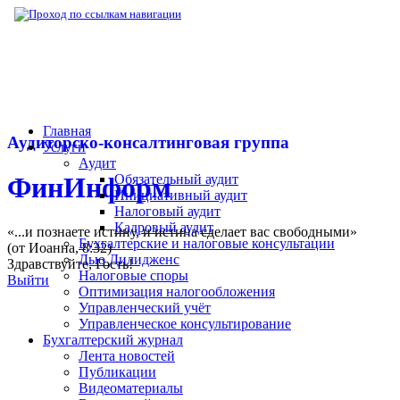
▶
Нормативная база
▶
Закон № 89-ФЗ от 
Главная
Аудиторско-консалтинговая группа
Услуги
Аудит
Обязательный аудит
ФинИнформ
Инициативный аудит
Налоговый аудит
Кадровый аудит
«...и познаете истину, и истина сделает вас свободными»
Бухгалтерские и налоговые консультации
(от Иоанна, 8:32)
Дью Дилидженс
Здравствуйте,
Гость
!
Налоговые споры
Выйти
Оптимизация налогообложения
Управленческий учёт
Управленческое консультирование
Бухгалтерский журнал
Лента новостей
Публикации
Видеоматериалы