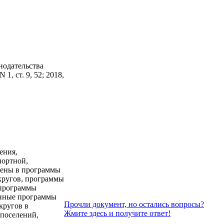
нодательства
 1, ст. 9, 52; 2018,
ения,
портной,
чены в программы
кругов, программы
 программы
анные программы
Прочли документ, но остались вопросы?
кругов в
Жмите здесь и получите ответ!
 поселений,