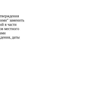
утверждения
ними" заменить
ий в части
ов местного
тами
ждения, даты
В. Путин