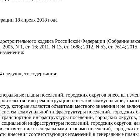
рации 18 апреля 2018 года
достроительного кодекса Российской Федерации (Собрание зако
05, N 1, ст. 16; 2011, N 13, ст. 1688; 2012, N 53, ст. 7614; 2015, N
 изменения:
.4 следующего содержания:
в генеральные планы поселений, городских округов внесены измен
роительство или реконструкцию объектов коммунальной, транс
тур, которые являются объектами местного значения и не вклю
я систем коммунальной инфраструктуры поселений, городских о
я транспортной инфраструктуры поселений, городских округов,
я социальной инфраструктуры поселений, городских округов, д
 соответствие с генеральными планами поселений, городских о
аты внесения соответствующих изменений в генеральные планы