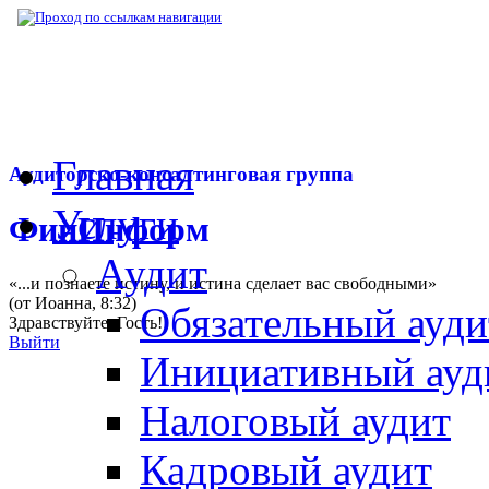
▶
Нормативная база
▶
Закон № 87-ФЗ от 
Главная
Аудиторско-консалтинговая группа
Услуги
ФинИнформ
Аудит
«...и познаете истину, и истина сделает вас свободными»
(от Иоанна, 8:32)
Обязательный ауди
Здравствуйте,
Гость
!
Выйти
Инициативный ауд
Налоговый аудит
Кадровый аудит