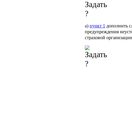
а)
пункт 1
дополнить сл
предупреждения неуст
страховой организации
б) в
подпункте 3 пункт
нарушений страхового 
словами ", предусмотр
5) дополнить статьей 