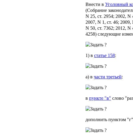
Внести в
Уголовный к
(Собрание законодател
N 25, ст. 2954; 2002, N 
2007, N 1, ст. 46; 2009, 
N 50, ст. 7362; 2012, N 
4258) следующие изме
1) в
статье 158
:
а) в
части третьей
:
в
пункте "в"
слово "раз
дополнить пунктом "г