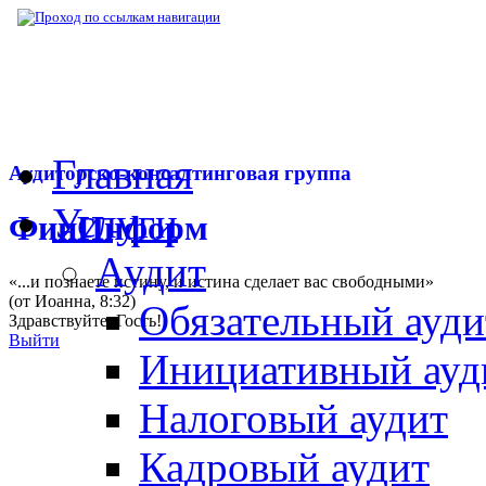
▶
Нормативная база
▶
Закон № 111-ФЗ от 
Главная
Аудиторско-консалтинговая группа
Услуги
ФинИнформ
Аудит
«...и познаете истину, и истина сделает вас свободными»
(от Иоанна, 8:32)
Обязательный ауди
Здравствуйте,
Гость
!
Выйти
Инициативный ауд
Налоговый аудит
Кадровый аудит