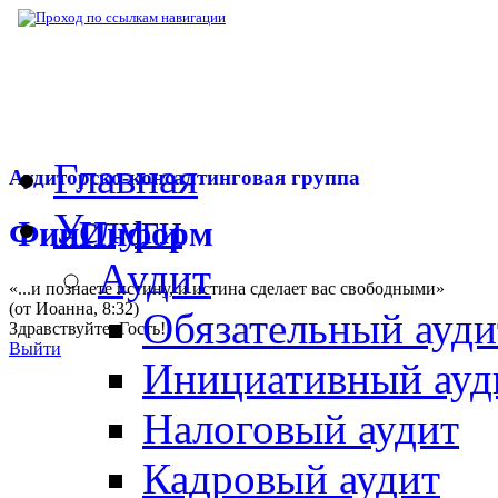
▶
Нормативная база
▶
Закон № 442-ФЗ от
Главная
Аудиторско-консалтинговая группа
Услуги
ФинИнформ
Аудит
«...и познаете истину, и истина сделает вас свободными»
(от Иоанна, 8:32)
Обязательный ауди
Здравствуйте,
Гость
!
Выйти
Инициативный ауд
Налоговый аудит
Кадровый аудит