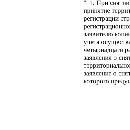
"11. При снятии
принятие терри
регистрации стр
регистрационног
заявителю копи
учета осуществ
четырнадцати ра
заявления о сня
территориальном
заявление о сня
которого предус
абзац третий и
"При подаче зая
почтовым отпра
моментом его по
снятии с регист