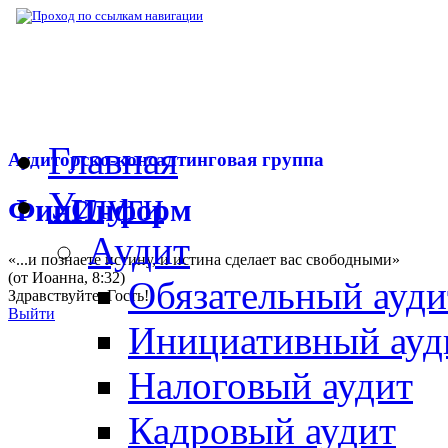
▶
Нормативная база
▶
Приказ Минтруда Р
Главная
Аудиторско-консалтинговая группа
Услуги
ФинИнформ
Аудит
«...и познаете истину, и истина сделает вас свободными»
(от Иоанна, 8:32)
Обязательный ауди
Здравствуйте,
Гость
!
Выйти
Инициативный ауд
Налоговый аудит
Кадровый аудит