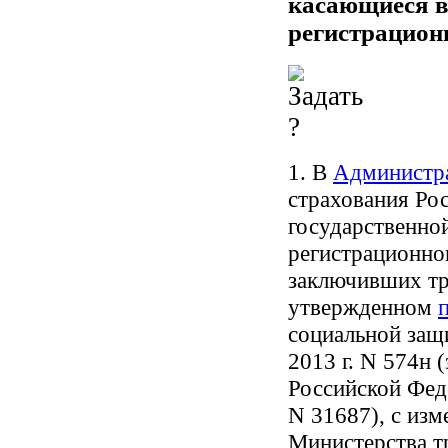
касающиеся в
регистрационн
1. В
Администра
страхования Ро
государственной
регистрационног
заключивших тр
утвержденном
социальной защ
2013 г. N 574н
Российской Феде
N 31687), с из
Министерства т