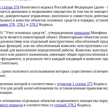
 статьи 374
Налогового кодекса Российской Федерации (далее - 
нается движимое и недвижимое имущество (в том числе имущес
ие, доверительное управление, внесенное в совместную деятель
лансе в качестве объектов основных средств в порядке, устано
тьями 378
,
378.1
и
378.2
Кодекса.
01 "Учет основных средств", утвержденным
приказом
Минфина Р
редств является инвентарный объект. Инвентарным объектом осн
надлежностями или отдельный конструктивно обособленный пред
ных функций, или же обособленный комплекс конструктивно с
енный для выполнения определенной работы. Комплекс констру
дного или разного назначения, имеющие общие приспособления 
фундаменте, в результате чего каждый входящий в комплекс пр
стоятельно.
й, сроки полезного использования которых существенно отличают
ект.
делении которой в соответствии с
пунктом 1 статьи 375
Кодекса
ется для целей налогообложения по установленным правилам ве
низации.
 в отношении отдельных объектов недвижимого имущества опред
ового периода
в соответствии со
статьей 378.2
Кодекса.