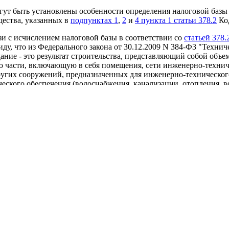
ут быть установлены особенности определения налоговой базы 
ества, указанных в
подпунктах 1
,
2
и
4 пункта 1 статьи 378.2
Код
и с исчислением налоговой базы в соответствии со
статьей 378.
ду, что из Федерального закона от 30.12.2009 N 384-ФЗ "Технич
дание - это результат строительства, представляющий собой объ
 части, включающую в себя помещения, сети инженерно-технич
ругих сооружений, предназначенных для инженерно-техническог
еского обеспечения (водоснабжения, канализации, отопления, в
, связи, информатизации, диспетчеризации, мусороудаления, ве
огу на имущество организаций определяется кадастровая стоимос
са, то являющиеся неотъемлемой частью здания сети и системы
льные инвентарные объекты в соответствии с правилами бухгалт
изаций в составе этого здания (помещения) исходя из кадастро
В