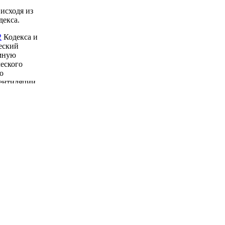
исходя из
екса.
2
Кодекса и
еский
емную
еского
о
ентиляции,
ртикального
ть объекта
 инженерно-
ерского
вой
.А. Прокаев