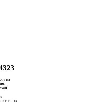
4323
огу на
ия,
ской
ке
ров и иных