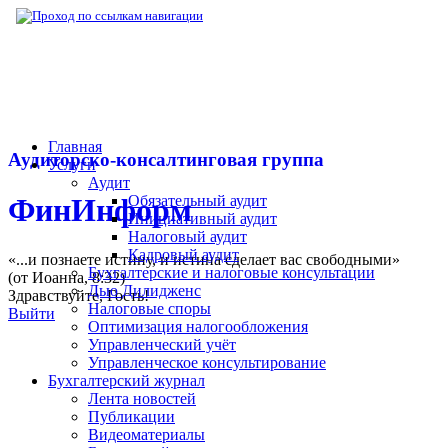
▶
Нормативная база
▶
Письмо Минфина РФ
Главная
Аудиторско-консалтинговая группа
Услуги
Аудит
Обязательный аудит
ФинИнформ
Инициативный аудит
Налоговый аудит
Кадровый аудит
«...и познаете истину, и истина сделает вас свободными»
Бухгалтерские и налоговые консультации
(от Иоанна, 8:32)
Дью Дилидженс
Здравствуйте,
Гость
!
Налоговые споры
Выйти
Оптимизация налогообложения
Управленческий учёт
Управленческое консультирование
Бухгалтерский журнал
Лента новостей
Публикации
Видеоматериалы