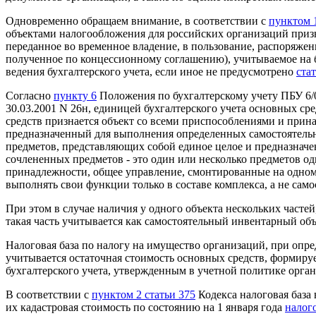
Одновременно обращаем внимание, в соответствии с
пунктом 1
объектами налогообложения для российских организаций приз
переданное во временное владение, в пользование, распоряжен
полученное по концессионному соглашению), учитываемое на ба
ведения бухгалтерского учета, если иное не предусмотрено
ста
Согласно
пункту 6
Положения по бухгалтерскому учету ПБУ 6/
30.03.2001 N 26н, единицей бухгалтерского учета основных с
средств признается объект со всеми приспособлениями и при
предназначенный для выполнения определенных самостоятель
предметов, представляющих собой единое целое и предназнач
сочлененных предметов - это один или несколько предметов о
принадлежности, общее управление, смонтированные на одном 
выполнять свои функции только в составе комплекса, а не само
При этом в случае наличия у одного объекта нескольких часте
такая часть учитывается как самостоятельный инвентарный объ
Налоговая база по налогу на имущество организаций, при опре
учитывается остаточная стоимость основных средств, формиру
бухгалтерского учета, утвержденным в учетной политике орга
В соответствии с
пунктом 2 статьи 375
Кодекса налоговая база
их кадастровая стоимость по состоянию на 1 января года
налог