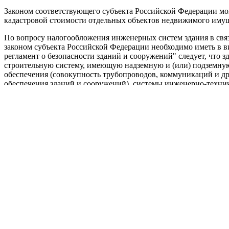
Законом соответствующего субъекта Российской Федерации мог
кадастровой стоимости отдельных объектов недвижимого имущ
По вопросу налогообложения инженерных систем здания в связ
законом субъекта Российской Федерации необходимо иметь в ви
регламент о безопасности зданий и сооружений" следует, что з
строительную систему, имеющую надземную и (или) подземную
обеспечения (совокупность трубопроводов, коммуникаций и д
обеспечения зданий и сооружений), системы инженерно-технич
кондиционирования воздуха, газоснабжения, электроснабжения
транспорта (лифты, эскалаторы), безопасности).
С учетом изложенного, если в качестве налоговой базы по нал
недвижимого имущества в соответствии со
статьей 378.2
Кодек
технического обеспечения (в том числе учитываемые как отде
учета) подлежат налогообложению налогом на имущество орган
стоимости здания.
Заместитель директора Департамента