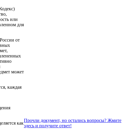
Кодекс)
тво,
ность или
вленном для
оссии от
овных
мет,
очлененных
ктивно
и
едмет может
ся, каждая
дения
Прочли документ, но остались вопросы? Жмите
еляется как
здесь и получите ответ!