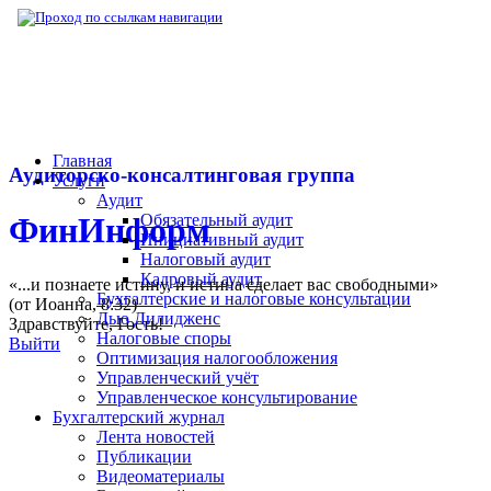
▶
Бухгалтерский журнал
▶
Публикации
▶
Главная
Аудиторско-консалтинговая группа
Услуги
Аудит
Обязательный аудит
ФинИнформ
Инициативный аудит
Налоговый аудит
Кадровый аудит
«...и познаете истину, и истина сделает вас свободными»
Бухгалтерские и налоговые консультации
(от Иоанна, 8:32)
Дью Дилидженс
Здравствуйте,
Гость
!
Налоговые споры
Выйти
Оптимизация налогообложения
Управленческий учёт
Управленческое консультирование
Бухгалтерский журнал
Лента новостей
Публикации
Видеоматериалы