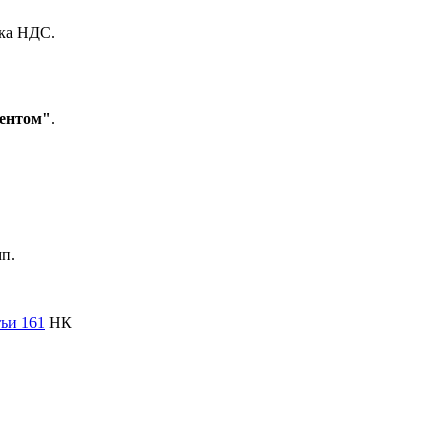
ика НДС.
гентом"
.
п.
тьи 161
НК