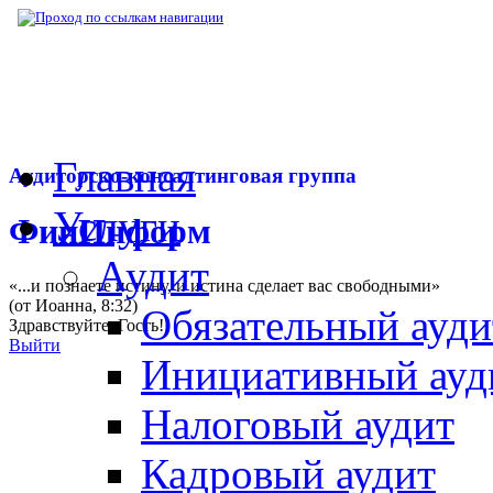
▶
Нормативная база
▶
Закон № 477-ФЗ от
Главная
Аудиторско-консалтинговая группа
Услуги
ФинИнформ
Аудит
«...и познаете истину, и истина сделает вас свободными»
(от Иоанна, 8:32)
Обязательный ауди
Здравствуйте,
Гость
!
Выйти
Инициативный ауд
Налоговый аудит
Кадровый аудит