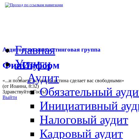
▶
Нормативная база
▶
Закон № 493-ФЗ от
Главная
Аудиторско-консалтинговая группа
Услуги
ФинИнформ
Аудит
«...и познаете истину, и истина сделает вас свободными»
(от Иоанна, 8:32)
Обязательный ауди
Здравствуйте,
Гость
!
Выйти
Инициативный ауд
Налоговый аудит
Кадровый аудит