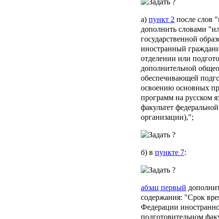
а)
пункт 2
после слов 
дополнить словами "ил
государственной образ
иностранный граждани
отделении или подгото
дополнительной общео
обеспечивающей подго
освоению основных пр
программ на русском я
факультет федеральной
организации),";
б) в
пункте 7
:
абзац первый
дополнит
содержания: "Срок вр
Федерации иностранно
подготовительном фак