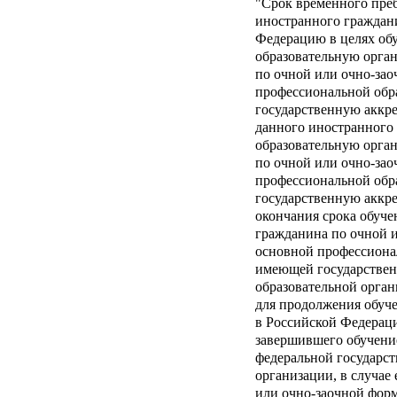
"Срок временного пре
иностранного граждан
Федерацию в целях об
образовательную орга
по очной или очно-за
профессиональной обр
государственную аккре
данного иностранного
образовательную орга
по очной или очно-за
профессиональной обр
государственную аккре
окончания срока обуче
гражданина по очной 
основной профессиона
имеющей государствен
образовательной орган
для продолжения обуч
в Российской Федерац
завершившего обучение
федеральной государст
организации, в случае
или очно-заочной фор