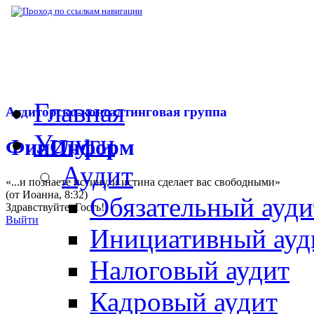
▶
Нормативная база
▶
Закон № 428-ФЗ от
Главная
Аудиторско-консалтинговая группа
Услуги
ФинИнформ
Аудит
«...и познаете истину, и истина сделает вас свободными»
(от Иоанна, 8:32)
Обязательный ауди
Здравствуйте,
Гость
!
Выйти
Инициативный ауд
Налоговый аудит
Кадровый аудит