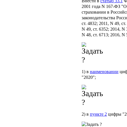
Внести в
статью 33.1
Фе
2001 года N 167-ФЗ "
страховании в Россий
законодательства Росс
ст. 4832; 2011, N 49, ст
N 49, ст. 6352; 2014, N 
N 48, ст. 6713; 2016, N
1) в
наименовании
циф
"2020";
2) в
пункте 2
цифры "20