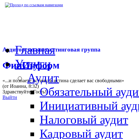
▶
Нормативная база
▶
Письмо ФНС РФ № 
Главная
Аудиторско-консалтинговая группа
Услуги
ФинИнформ
Аудит
«...и познаете истину, и истина сделает вас свободными»
(от Иоанна, 8:32)
Обязательный ауди
Здравствуйте,
Гость
!
Выйти
Инициативный ауд
Налоговый аудит
Кадровый аудит