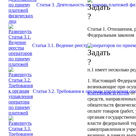
Статья 3. Деятельность по приему платежей ф
Статья 1
. Отношения, 
Федеральным законом
Статья 3.1. Ведение реестра операторов по прие
п.1
имеет несколько ре
1. Настоящий Федерал
возникающие при осущ
Статья 3.2. Требования к органам управления оп
платежным агентом
о
средств, направленны
обязательств физическ
оплате товаров (работ,
органам государственн
власти федеральной те
самоуправления и учр
ведении, в рамках вы