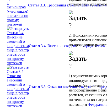
установленных законо
Статья 3.3. Требования к акционерам (участни
2. Положения настояще
применяются к отноше
по проведению расчето
Статья 3.4. Внесение сведений о юридическом 
1) осуществляемых юр
индивидуальными пре
товаров (выполнении р
Статья 3.5. Отказ во внесении сведений о юри
непосредственно с фи
расчетов, связанных с
плательщика вознагра
настоящим
Федеральн