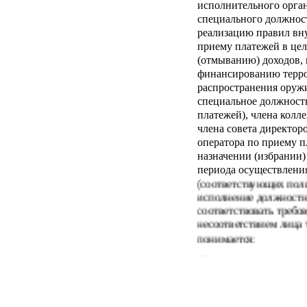
исполнительного орган
специального должност
реализацию правил вну
приему платежей в цел
(отмыванию) доходов,
финансированию терр
распространения оружи
специальное должност
платежей), члена колл
члена совета директор
оператора по приему п
назначении (избрании)
периода осуществлени
(соответствующих пол
исполнение должностн
соответствовать требо
несоответствием лица 
понимается: