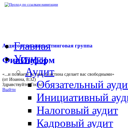
▶
Нормативная база
▶
Закон № 103-ФЗ от
Главная
Аудиторско-консалтинговая группа
Услуги
ФинИнформ
Аудит
«...и познаете истину, и истина сделает вас свободными»
(от Иоанна, 8:32)
Обязательный ауди
Здравствуйте,
Гость
!
Выйти
Инициативный ауд
Налоговый аудит
Кадровый аудит