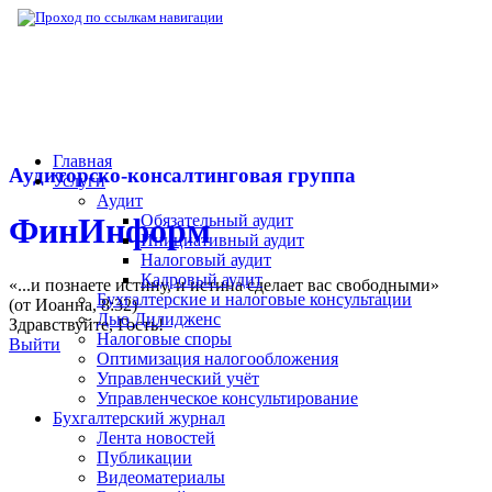
▶
Нормативная база
▶
Закон № 160-ФЗ от
Главная
Аудиторско-консалтинговая группа
Услуги
Аудит
Обязательный аудит
ФинИнформ
Инициативный аудит
Налоговый аудит
Кадровый аудит
«...и познаете истину, и истина сделает вас свободными»
Бухгалтерские и налоговые консультации
(от Иоанна, 8:32)
Дью Дилидженс
Здравствуйте,
Гость
!
Налоговые споры
Выйти
Оптимизация налогообложения
Управленческий учёт
Управленческое консультирование
Бухгалтерский журнал
Лента новостей
Публикации
Видеоматериалы