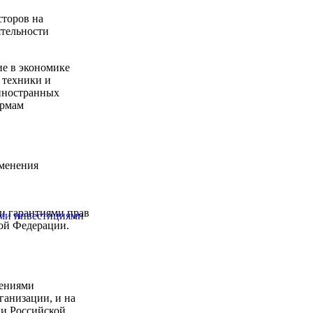
сторов на
ятельности
е в экономике
 техники и
 иностранных
ормам
именения
и гарантиями прав
ыми инвестициями
ой Федерации.
жениями
ганизации, и на
ии Российской