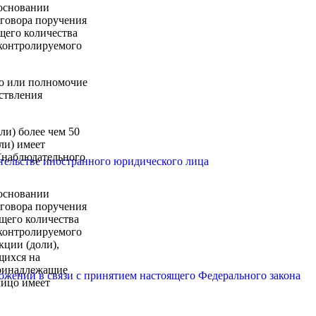
 основании
оговора поручения
щего количества
 контролируемого
о или полномочие
ствления
и) более чем 50
ли) имеет
 (наблюдательного
тельстве иностранного юридического лица
 основании
оговора поручения
бщего количества
 контролируемого
кции (доли),
щихся на
принадлежащие
ожений в связи с принятием настоящего Федерального закона
лицо имеет