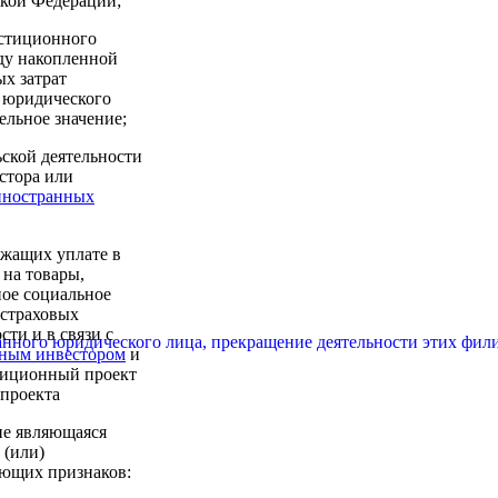
ской Федерации;
естиционного
жду накопленной
х затрат
о юридического
ельное значение;
ской деятельности
стора или
иностранных
ежащих уплате в
 на товары,
ное социальное
 страховых
ти и в связи с
ранного юридического лица, прекращение деятельности этих фил
ным инвестором
и
тиционный проект
 проекта
не являющаяся
 (или)
ующих признаков: