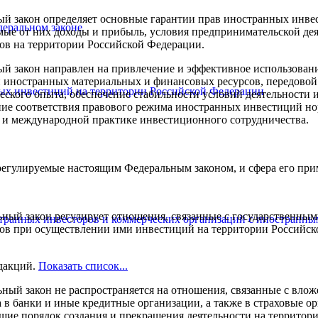
й закон определяет основные гарантии прав иностранных инве
деральном законе
ые от них доходы и прибыль, условия предпринимательской де
ов на территории Российской Федерации.
й закон направлен на привлечение и эффективное использовани
 иностранных материальных и финансовых ресурсов, передовой
ных инвестиций на территории Российской Федерации
еского опыта, обеспечение стабильности условий деятельности
ние соответствия правового режима иностранных инвестиций н
 и международной практике инвестиционного сотрудничества.
егулируемые настоящим Федеральным законом, и сфера его пр
ный закон регулирует отношения, связанные с государственным
странных инвесторов и коммерческих организаций с иностранн
ов при осуществлении ими инвестиций на территории Российск
дакций.
Показать список...
ный закон не распространяется на отношения, связанные с вло
 в банки и иные кредитные организации, а также в страховые ор
щие порядок создания и прекращения деятельности на территор