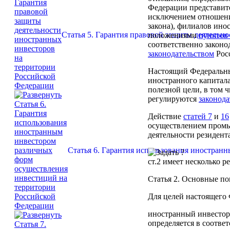
Федерации представит
исключением отношен
закона), филиалов ин
Статья 5. Гарантия правовой защиты деятельн
положениями
пунктов
соответственно законо
законодательством
Росс
Настоящий Федеральный
иностранного капитал
полезной цели, в том 
регулируются
законода
Действие
статей 7
и
16
осуществлением промы
деятельности резидент
Статья 6. Гарантия использования иностран
ст.2
имеет несколько р
Статья 2.
Основные пон
Для целей настоящего
иностранный инвестор
определяется в соответ