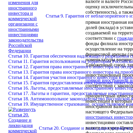
валюте и валюте Росс
оценку исключительных
собственность), а так
Статья 9. Гарантия от неблагоприятного
прямая иностранная и
долей (вклада) в уста
создаваемой на террит
соответствии с
гражда
фонды филиала иностр
осуществление на тер
финансовой аренды (ли
Статья 10. Гарантия обеспечения надлежащего разрешения 
номенклатуры внешнеэ
Статья 11. Гарантия использования на территории Российс
Таможенный союз), там
Статья 12. Гарантия права иностранного инвестора на бес
Статья 13. Гарантия права иностранного инвестора на прио
инвестиционный прое
Статья 14. Гарантия участия иностранного инвестора в при
прямой иностранной и
Статья 15. Гарантия предоставления иностранному инвестор
соответствии с законо
Статья 16. Льготы, предоставляемые иностранному инвесто
Статья 17. Льготы и гарантии, предоставляемые иностранн
приоритетный инвест
Статья 18. Антимонопольное законодательство Российской
инвестиций в который 
Статья 19. Имущественное страхование, осуществляемое к
иностранной валюте по
настоящего Федерально
иностранных инвестор
инвестициями составля
валюте по курсу Центр
Статья 20. Создание и ликвидация коммерче