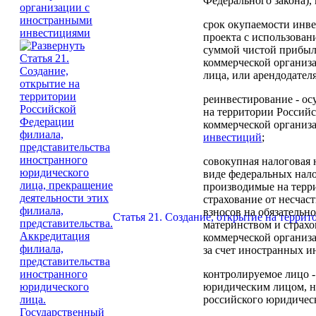
Федерального закона)
срок окупаемости инв
проекта с использова
суммой чистой прибыл
коммерческой организ
лица, или арендодател
реинвестирование
- ос
на территории Российс
коммерческой организ
инвестиций
;
совокупная налоговая 
виде федеральных нало
производимые на терри
страхование от несчас
взносов на обязательн
Статья 21. Создание, открытие на терри
материнством и страхо
коммерческой организ
за счет иностранных и
контролируемое лицо
юридическим лицом, н
российского юридичес