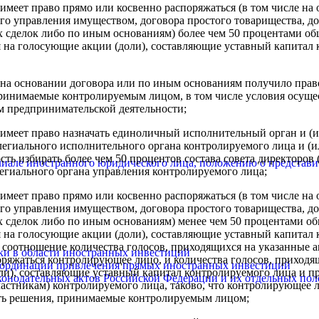
меет право прямо или косвенно распоряжаться (в том числе на
го управления имуществом, договора простого товарищества, д
их сделок либо по иным основаниям) более чем 50 процентами об
я на голосующие акции (доли), составляющие уставный капитал
на основании договора или по иным основаниям получило прав
принимаемые контролируемым лицом, в том числе условия осуще
 предпринимательской деятельности;
меет право назначать единоличный исполнительный орган и (ил
легиального исполнительного органа контролируемого лица и (и
ть избирать более чем 50 процентов состава совета директоров
лиале иностранного юридического лица, положению о представи
легиального органа управления контролируемого лица;
меет право прямо или косвенно распоряжаться (в том числе на
го управления имуществом, договора простого товарищества, д
их сделок либо по иным основаниям) менее чем 50 процентами о
я на голосующие акции (доли), составляющие уставный капитал
о соотношение количества голосов, приходящихся на указанные а
ики в области иностранных инвестиций
ряжаться контролирующее лицо, и количества голосов, приходя
координации привлечения прямых иностранных инвестиций
ли), составляющие уставный капитал контролируемого лица и 
конодательных актов Российской Федерации и их отдельных пол
астникам) контролируемого лица, таково, что контролирующее 
ть решения, принимаемые контролируемым лицом;