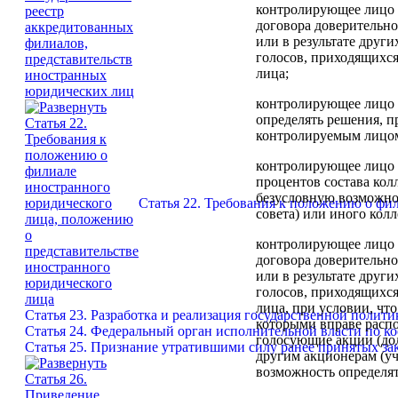
контролирующее лицо и
договора доверительно
или в результате друг
голосов, приходящихс
лица;
контролирующее лицо 
определять решения, 
контролируемым лицом
контролирующее лицо и
процентов состава кол
безусловную возможнос
Статья 22. Требования к положению о фи
совета) или иного кол
контролирующее лицо и
договора доверительно
или в результате друг
голосов, приходящихс
лица, при условии, чт
Статья 23. Разработка и реализация государственной полит
которыми вправе распо
Статья 24. Федеральный орган исполнительной власти по 
голосующие акции (до
Статья 25. Признание утратившими силу ранее принятых за
другим акционерам (уч
возможность определя