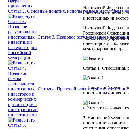
Настоящий Федеральны
Статья 2. Основные понятия, используемые в настоящем Фе
инвестиции и получаем
иностранных инвестор
Настоящий Федеральны
Российской Федерации
Статья 3. Правовое регулирование иностран
технологии, управленч
инвесторов и соблюде
международного права
Статья 1.
Отношения, р
1. Настоящий Федераль
Статья 4. Правовой режим деятельности ино
иностранных инвестор
п.2
имеет несколько ре
2. Настоящий Федераль
иностранного капитала
отношения, определяю