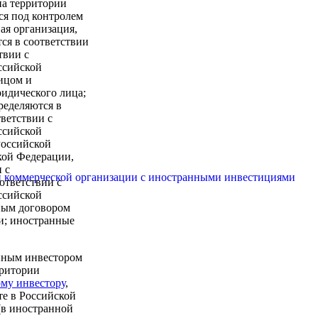
на территории
ся под контролем
ая организация,
ся в соответствии
твии с
ссийской
ицом и
идического лица;
ределяются в
тветствии с
ссийской
Российской
кой Федерации,
 с
ли коммерческой организации с иностранными инвестициями
оответствии с
ссийской
дным договором
и; иностранные
нным инвестором
рритории
му инвестору
,
те в Российской
(в иностранной