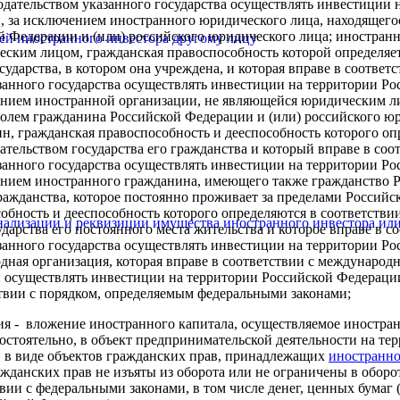
нодательством указанного государства осуществлять инвестиции 
, за исключением иностранного юридического лица, находящего
 Федерации и (или) российского юридического лица; иностранн
стей иностранного инвестора другому лицу
ским лицом, гражданская правоспособность которой определяет
сударства, в котором она учреждена, и которая вправе в соответс
занного государства осуществлять инвестиции на территории Ро
ением иностранной организации, не являющейся юридическим л
олем гражданина Российской Федерации и (или) российского юр
, гражданская правоспособность и дееспособность которого оп
ательством государства его гражданства и который вправе в соо
занного государства осуществлять инвестиции на территории Ро
ением иностранного гражданина, имеющего также гражданство 
ражданства, которое постоянно проживает за пределами Российс
обность и дееспособность которого определяются в соответствии
онализации и реквизиции имущества иностранного инвестора и
дарства его постоянного места жительства и которое вправе в с
занного государства осуществлять инвестиции на территории Ро
ная организация, которая вправе в соответствии с междунаро
 осуществлять инвестиции на территории Российской Федераци
ствии с порядком, определяемым федеральными законами;
ия
- вложение иностранного капитала, осуществляемое иностра
остоятельно, в объект предпринимательской деятельности на те
 в виде объектов гражданских прав, принадлежащих
иностранно
ажданских прав не изъяты из оборота или не ограничены в оборо
вии с федеральными законами, в том числе денег, ценных бумаг 