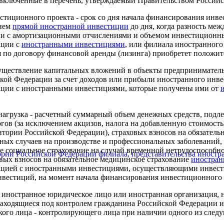
, включенные в перечень, утверждаемый Правительством Россий
естиционного проекта
- срок со дня начала финансирования инв
нием
прямой иностранной инвестиции
до дня, когда разность ме
и с амортизационными отчислениями и объемом инвестиционны
ации с
иностранными инвестициями
, или филиала иностранног
я по договору финансовой аренды (лизинга) приобретет положит
уществление капитальных вложений в объекты предприниматель
кой Федерации за счет доходов или прибыли иностранного инве
ации с иностранными инвестициями, которые получены ими от
нагрузка
- расчетный суммарный объем денежных средств, подл
гов (за исключением акцизов, налога на добавленную стоимость
тории Российской Федерации), страховых взносов на обязатель
тных случаев на производстве и профессиональных заболеваний,
ое социальное страхование на случай временной нетрудоспособнос
тории Российской Федерации филиала, представительства иност
вых взносов на обязательное медицинское страхование
иностран
ацией с иностранными инвестициями, осуществляющими инвес
нвестиций, на момент начала финансирования инвестиционного
- иностранное юридическое лицо или иностранная организация, 
аходящиеся под контролем гражданина Российской Федерации и
кого лица - контролирующего лица при наличии одного из след