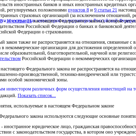
ельств иностранных банков и иных иностранных кредитных орга
ий, регулируемых положениями
пунктов 8
и
9 статьи 21
настоящ
остранных страховых организаций (за исключением отношений, 
ости иностранных инвесторов на территории Российской Федера
 8
-
10 статьи 21
настоящего Федерального закона), которые регу
дательством Российской Федерации о банках и банковской деяте
ийской Федерации о страховании.
 закон также не распространяется на отношения, связанные с 
а в некоммерческие организации для достижения определенной 
числе образовательной, благотворительной, научной или религио
тельством
Российской Федерации о некоммерческих организаци
настоящего Федерального закона не распространяется на отноше
шленно-производственной, технико-внедренческой или турист
ами особой экономической зоны.
ным инвестором различных форм осуществления инвестиций на 
едакций.
Показать список...
ятия, используемые в настоящем Федеральном законе
 Федерального закона используются следующие основные поняти
- иностранное юридическое лицо, гражданская правоспособност
ствии с законодательством государства, в котором оно учреждено