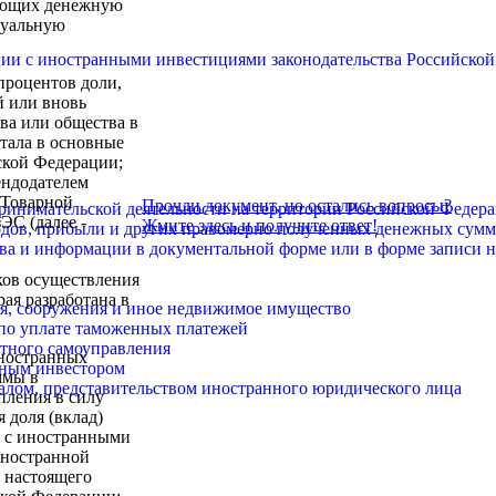
меющих денежную
туальную
ации с иностранными инвестициями законодательства Российско
процентов доли,
й или вновь
ва или общества в
тала в основные
ской Федерации;
ендодателем
Товарной
Прочли документ, но остались вопросы?
дпринимательской деятельности на территории Российской Феде
ЭС (далее -
Жмите здесь и получите ответ!
ходов, прибыли и других правомерно полученных денежных сумм
тва и информации в документальной форме или в форме записи 
ков осуществления
ая разработана в
ния, сооружения и иное недвижимое имущество
 по уплате таможенных платежей
стного самоуправления
ностранных
нным инвестором
ммы в
алом, представительством иностранного юридического лица
пления в силу
 доля (вклад)
и с иностранными
иностранной
у настоящего