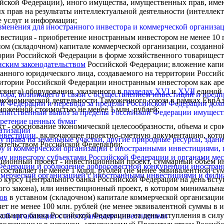
ийской Федерации), иного имущества, имущественных прав, и
 прав на результаты интеллектуальной деятельности (интеллек
же услуг и информации;
 изменения для иностранного инвестора и коммерческой организ
нвестиция
- приобретение иностранным инвестором не менее 10 
вном (складочном) капитале коммерческой организации, созданно
ории Российской Федерации в форме хозяйственного товарищест
нским законодательством
Российской Федерации; вложение капи
анного юридического лица, создаваемого на территории Россий
ритории Российской Федерации иностранным инвестором как ар
зинга) оборудования, указанного в
разделах XVI
и
XVII
единой 
спора, возникшего в связи с осуществлением инвестиций и пре
кономической деятельности Таможенного союза в рамках ЕврАз
кой Федерации и перевода за пределы Российской Федерации до
оженной стоимостью не менее 1 млн. рублей;
препятственный вывоз за пределы Российской Федерации имущес
бретение ценных бумаг
кт
- обоснование экономической целесообразности, объема и сро
ватизации
нвестиции
, включающее проектно-сметную документацию, котор
у права на земельные участки, другие природные ресурсы, зда
дательством Российской Федерации;
ру и коммерческой организации с иностранными инвестициями,
ому инвестору субъектами Российской Федерации и органами ме
иционный проект
- инвестиционный проект, суммарный объем и
 Федерации и соблюдение добросовестной конкуренции иностра
составляет не менее 1 млрд. рублей (не менее эквивалентной су
оммерческой организацией с иностранными инвестициями и фили
 курсу Центрального банка Российской Федерации на день всту
го закона), или инвестиционный проект, в котором минимальная
ов
в уставном (складочном) капитале коммерческой организаци
ет не менее 100 млн. рублей (не менее эквивалентной суммы в 
ального банка Российской Федерации на день вступления в сил
ской организации с иностранными инвестициями