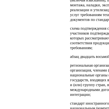
(включая изыскания), п
монтажа, наладки, экс
реализации и утилизац
услуг требованиям те
документов по стандар
схема подтверждения с
участников подтвержде
которых рассматривают
соответствия продукц
требованиям;
абзац двадцать восьмо
региональная организа
организация, членами 
национальные органы 
государств, входящих 
и (или) группу стран, 
международными догов
интеграции;
стандарт иностранного
национальным (компет