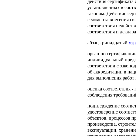
действия сертификата с
установленных в соот
законом. Действие сер
с момента внесения св
соответствия недейств
соответствия и деклар
абзац тринадцатый
утр
орган по сертификаци
индивидуальный предп
соответствии с законо
об аккредитации в на
для выполнения работ
оценка соответствия
- 
соблюдения требований
подтверждение соотве
удостоверение соотве
объектов, процессов п
производства, строител
эксплуатации, хранени