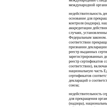
международный станд
международной органи
недействительность де
основание для прекра
контроля (надзора), н
аккредитации действия
случаях, установленны
Федеральным законом.
соответствии прекраща
признании декларации 
реестр выданных серти
зарегистрированных де
реестр сертификатов с
соответствии), включа
национальную часть Е
сертификатов соответс
деклараций о соответс
союза;
недействительность се
для прекращения орган
(надзора), национальн