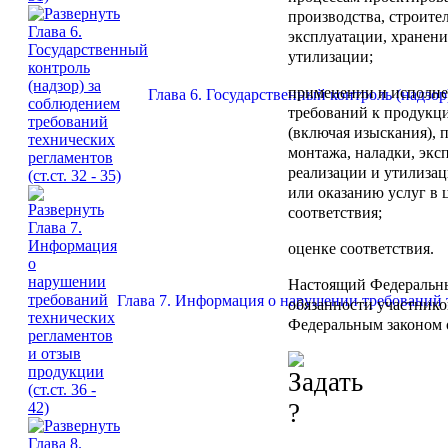
производства, строител
эксплуатации, хранени
утилизации;
применении и исполне
Глава 6. Государственный контроль (надзор)
требований к продукц
(включая изыскания), п
монтажа, наладки, экс
реализации и утилизац
или оказанию услуг в 
соответствия;
оценке соответствия.
Настоящий Федеральны
Глава 7. Информация о нарушении требований те
обязанности участник
Федеральным законом 