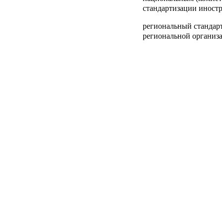
стандартизации иностр
региональный стандар
региональной организа
свод правил иностранн
принятый компетентны
государства;
региональный свод пр
региональной организа
абзац тридцать четве
абзац тридцать пятый у
абзац тридцать шестой 
впервые выпускаемая 
которая ранее не нахо
Российской Федерации 
обращение и свойства 
впоследствии изменен