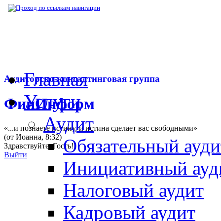
▶
Нормативная база
▶
Закон № 184-ФЗ от
Главная
Аудиторско-консалтинговая группа
Услуги
ФинИнформ
Аудит
«...и познаете истину, и истина сделает вас свободными»
(от Иоанна, 8:32)
Обязательный ауди
Здравствуйте,
Гость
!
Выйти
Инициативный ауд
Налоговый аудит
Кадровый аудит