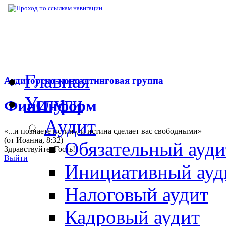
▶
Нормативная база
▶
Закон № 325-ФЗ от 
Главная
Аудиторско-консалтинговая группа
Услуги
ФинИнформ
Аудит
«...и познаете истину, и истина сделает вас свободными»
(от Иоанна, 8:32)
Обязательный ауди
Здравствуйте,
Гость
!
Выйти
Инициативный ауд
Налоговый аудит
Кадровый аудит