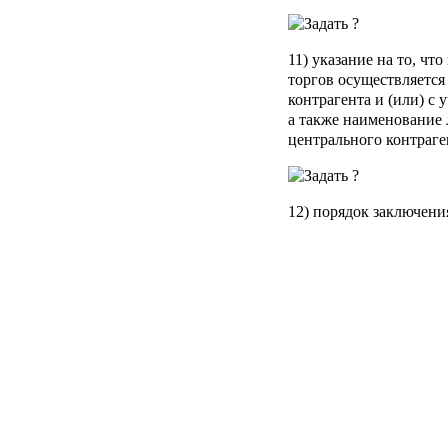
11) указание на то, ч
торгов осуществляется
контрагента и (или) с 
а также наименование
центрального контраге
12) порядок заключени
договоров, в том числ
контрагента;
13) указание последст
договоров на организ
правил организованных 
сбоев и (или) ошибок 
сбоев в работе инфор
средств связи, с помо
проведение организов