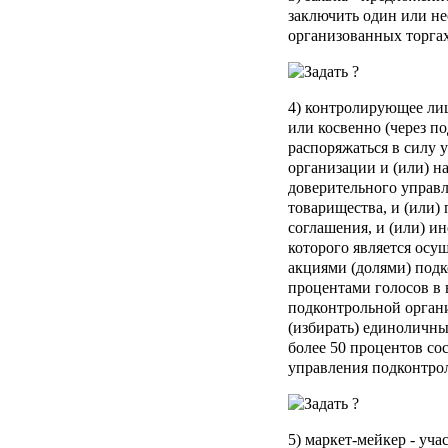
заключить один или не
организованных торгах
4)
контролирующее ли
или косвенно (через п
распоряжаться в силу 
организации и (или) н
доверительного управл
товарищества, и (или)
соглашения, и (или) и
которого является осу
акциями (долями) подк
процентами голосов в
подконтрольной органи
(избирать) единоличны
более 50 процентов со
управления подконтро
5)
маркет-мейкер
- уча