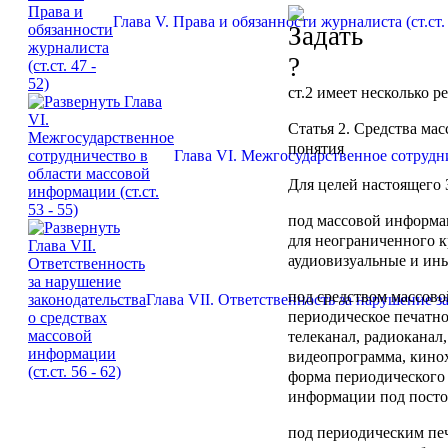
Глава V. Права и обязанности журналиста (ст.ст. 
ст.2
имеет несколько р
Статья 2.
Средства мас
понятия
Глава VI. Межгосударственное сотрудни
Для целей настоящего 
под
массовой информа
для неограниченного к
аудиовизуальные и ин
под
средством массов
Глава VII. Ответственность за нарушение за
периодическое печатное
телеканал, радиоканал
видеопрограмма, кино
форма периодического
информации под посто
под
периодическим пе