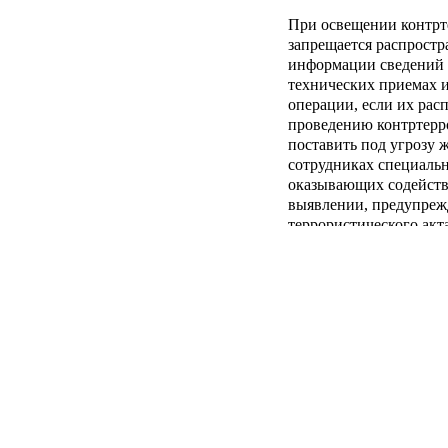
При освещении контрт
запрещается распростр
информации сведений 
технических приемах и
операции, если их рас
проведению контртерр
поставить под угрозу 
сотрудниках специальн
оказывающих содейств
выявлении, предупреж
террористического акт
могут быть преданы ог
законодательными акт
государственной тайне
Запрещается распростр
информации, а также 
телекоммуникационных
несовершеннолетнем, п
противоправных действ
фамилии, имена, отчес
такого несовершенноле