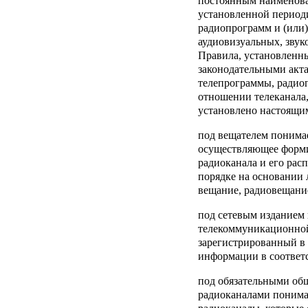
постоянным наименова
установленной периоди
радиопрограмм и (или)
аудиовизуальных, звук
Правила, установленн
законодательными акт
телепрограммы, радио
отношении телеканала,
установлено настоящи
под
вещателем
понимае
осуществляющее форми
радиоканала и его рас
порядке на основании 
вещание, радиовещани
под
сетевым изданием
телекоммуникационной
зарегистрированный в 
информации в соответ
под
обязательными об
радиоканалами
понимаю