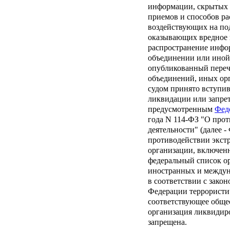
информации, скрытых 
приемов и способов р
воздействующих на под
оказывающих вредное в
распространение инфо
объединении или иной
опубликованный переч
объединений, иных ор
судом принято вступив
ликвидации или запрет
предусмотренным
Фед
года N 114-ФЗ "О про
деятельности" (далее 
противодействии экстр
организации, включен
федеральный список ор
иностранных и междун
в соответствии с зако
Федерации террористич
соответствующее обще
организация ликвидир
запрещена.