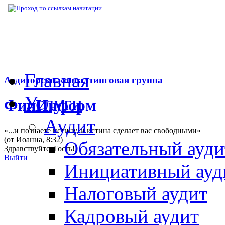
▶
Нормативная база
▶
Закон № 2124-I от 
Главная
Аудиторско-консалтинговая группа
Услуги
ФинИнформ
Аудит
«...и познаете истину, и истина сделает вас свободными»
(от Иоанна, 8:32)
Обязательный ауди
Здравствуйте,
Гость
!
Выйти
Инициативный ауд
Налоговый аудит
Кадровый аудит