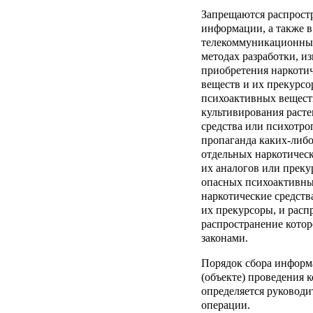
Запрещаются распростр
информации, а также 
телекоммуникационных 
методах разработки, и
приобретения наркоти
веществ и их прекурс
психоактивных веществ
культивирования раст
средства или психотро
пропаганда каких-либ
отдельных наркотическ
их аналогов или преку
опасных психоактивны
наркотические средств
их прекурсоры, и рас
распространение кото
законами.
Порядок сбора информ
(объекте) проведения 
определяется руководи
операции.