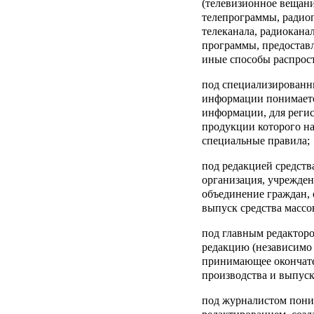
(телевизионное вещани
телепрограммы, радиоп
телеканала, радиокана
программы, предоставл
иные способы распрос
под
специализированн
информации
понимаетс
информации, для реги
продукции которого н
специальные правила;
под
редакцией средст
организация, учрежден
объединение граждан,
выпуск средства масс
под
главным редактор
редакцию (независимо
принимающее окончат
производства и выпуск
под
журналистом
пони