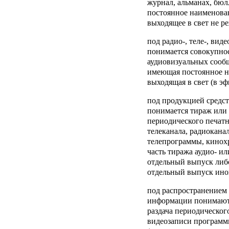
журнал, альманах, бюл
постоянное наименован
выходящее в свет не ре
под
радио-, теле-, ви
понимается совокупнос
аудиовизуальных сообщ
имеющая постоянное н
выходящая в свет (в эф
под
продукцией средс
понимается тираж или 
периодического печатн
телеканала, радиокана
телепрограммы, кинох
часть тиража аудио- и
отдельный выпуск либо
отдельный выпуск ино
под
распространением 
информации
понимаютс
раздача периодического
видеозаписи программы