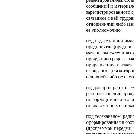
редактированием, созд
сообщений и материал
зарегистрированного 
связанное с ней труд
отношениями либо зан
ее уполномочию;
под
издателем
понимает
предприятие (предпри
материально-техническ
продукции средства ма
приравненное к издат
гражданин, для которог
основной либо не служ
под
распространителе
распространение прод
информации по договор
иных законных основа
под
телеканалом, ради
сформированная в соот
(программой передач) 