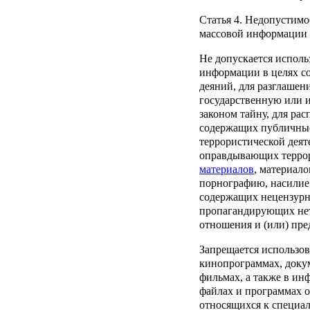
Статья 4.
Недопустимос
массовой информации
Не допускается исполь
информации в целях с
деяний, для разглашен
государственную или 
законом тайну, для ра
содержащих публичны
террористической деят
оправдывающих терро
материалов
, материал
порнографию, насилие 
содержащих нецензурну
пропагандирующих не
отношения и (или) пре
Запрещается использова
кинопрограммах, доку
фильмах, а также в и
файлах и программах 
относящихся к специа