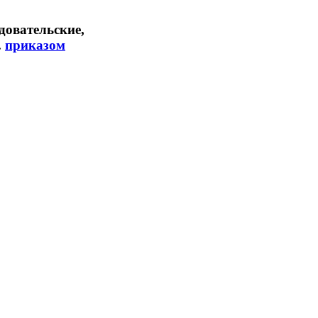
довательские,
.
приказом
 бухгалтерской
ательству
ах, связанных с
абот.
овательские,
ются по договору
о-конструкторских