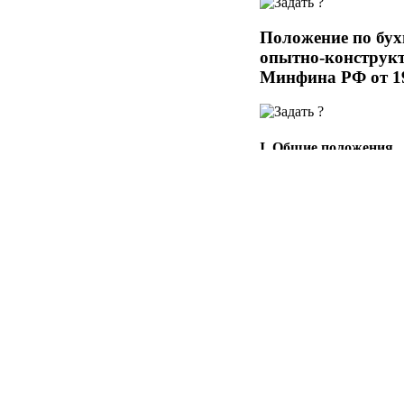
Положение по бух
опытно-конструкт
Минфина РФ от 19 
I. Общие положения
1. Настоящее Положени
отчетности коммерчес
Российской Федерации 
выполнением научно-ис
Настоящее Положение 
опытно-конструкторски
заказчиками указанных
2. Настоящее Положен
и технологических раб