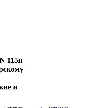
N 115н
рскому
кие и
еждународными