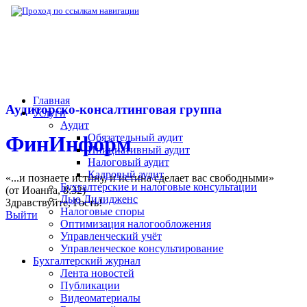
▶
Нормативная база
▶
Нормативные акты
Главная
Аудиторско-консалтинговая группа
Услуги
Аудит
Обязательный аудит
ФинИнформ
Инициативный аудит
Налоговый аудит
Кадровый аудит
«...и познаете истину, и истина сделает вас свободными»
Бухгалтерские и налоговые консультации
(от Иоанна, 8:32)
Дью Дилидженс
Здравствуйте,
Гость
!
Налоговые споры
Выйти
Оптимизация налогообложения
Управленческий учёт
Управленческое консультирование
Бухгалтерский журнал
Лента новостей
Публикации
Видеоматериалы