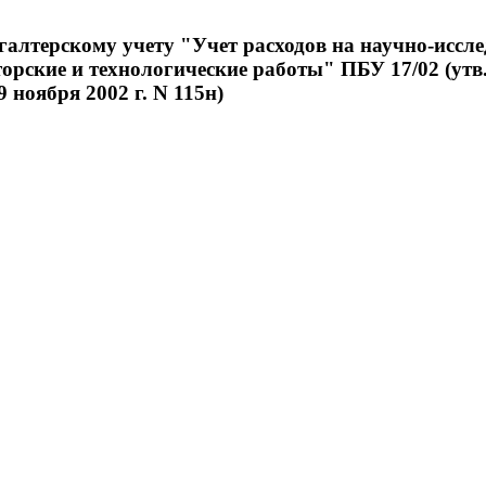
галтерскому учету "Учет расходов на научно-иссле
орские и технологические работы" ПБУ 17/02 (утв
ноября 2002 г. N 115н)
е устанавливает правила формирования в бухгалтерском учете и
ких организаций, являющихся юридическими лицами по
законод
(за исключением кредитных организаций) информации о расход
следовательских, опытно-конструкторских и технологических р
применяется организациями, которые выполняют научно-исслед
е и технологические работы собственными силами или (и) явля
 работ.
ие применяется в отношении научно-исследовательских
*
, опытн
от: