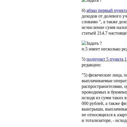
б)
абзац первый пункта
доходов от долевого у
словами ", а также до
исчисление сумм налог
статьей 214.7 настояще
п.5
имеет несколько ре
5)
подпункт 5 пункта 1
редакции:
"5) физические лица,
выплачиваемые операт
распространителями, о
проводимых в букмекер
исходя из сумм таких
000 рублей, а также ф
выигрыши, выплачивае
не относящихся к азар
и тотализаторе, - исхо