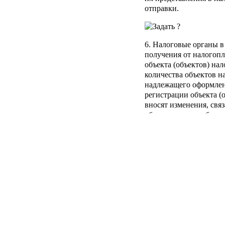
отправки.
6. Налоговые органы в
получения от налогопл
объекта (объектов) на
количества объектов н
надлежащего оформлен
регистрации объекта (
вносят изменения, свя
объектов налогообложе
свидетельство.
7. Формы документов, 
утверждаются федерал
власти, уполномоченны
налогов и сборов.";