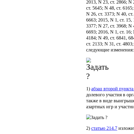
2013, N 23, ст. 2866; N 
ст. 5645; N 48, ст. 6165;
N 26, ст. 3373; N 40, ст
6663; 2015, N 1, ст. 15, 
3377; N 27, ст. 3968; N 
6693; 2016, N 1, ст. 16; 
4184; N 49, ст. 6841, 68
ст. 2133; N 31, ст. 4803;
следующие изменения:
1)
абзац второй пункта
долевого участия в ор
также в виде выигрыш
азартных игр и участн
2)
статью 214.7
изложит