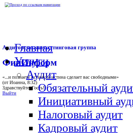
▶
Нормативная база
▶
Закон № 354-ФЗ от
Главная
Аудиторско-консалтинговая группа
Услуги
ФинИнформ
Аудит
«...и познаете истину, и истина сделает вас свободными»
(от Иоанна, 8:32)
Обязательный ауди
Здравствуйте,
Гость
!
Выйти
Инициативный ауд
Налоговый аудит
Кадровый аудит