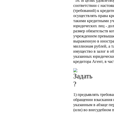
"16. В целях удовлетв
соответствии с насто
(требований) к креди
осуществлять права кр
такими кредитными у
юридических лиц - до
размер обязательств к
учреждением превышае
выраженную в иностра
миллионам рублей, а т
имущество в залог в о
указанных юридически
кредитора Агент, в час
1) предъявлять требов
обращении взыскания н
указанным в абзаце пе
(или) во внесудебном п