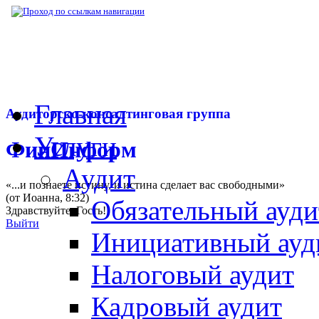
▶
Нормативная база
▶
Закон № 240-ФЗ от
Главная
Аудиторско-консалтинговая группа
Услуги
ФинИнформ
Аудит
«...и познаете истину, и истина сделает вас свободными»
(от Иоанна, 8:32)
Обязательный ауди
Здравствуйте,
Гость
!
Выйти
Инициативный ауд
Налоговый аудит
Кадровый аудит