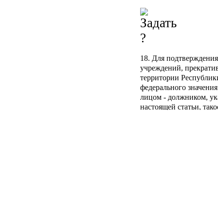
18. Для подтверждения
учреждений, прекрати
территории Республик
федерального значения
лицом - должником, ук
настоящей статьи, так
банковского вклада (де
выписки по счету, зав
бухгалтером юридичес
бухгалтерского учета 
отчетности. Размер об
перед юридическим ли
учреждений, указанным
настоящей статьи, мож
системы "клиент-банк"
Агентом.