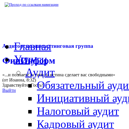
▶
Нормативная база
▶
Закон № 255-ФЗ от
Главная
Аудиторско-консалтинговая группа
Услуги
ФинИнформ
Аудит
«...и познаете истину, и истина сделает вас свободными»
(от Иоанна, 8:32)
Обязательный ауди
Здравствуйте,
Гость
!
Выйти
Инициативный ауд
Налоговый аудит
Кадровый аудит