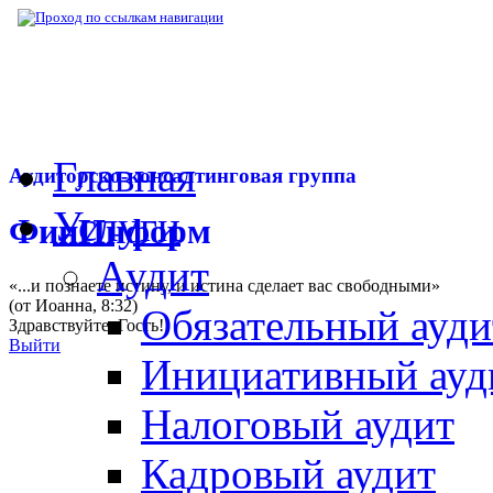
▶
Нормативная база
▶
Закон № 199-ФЗ от
Главная
Аудиторско-консалтинговая группа
Услуги
ФинИнформ
Аудит
«...и познаете истину, и истина сделает вас свободными»
(от Иоанна, 8:32)
Обязательный ауди
Здравствуйте,
Гость
!
Выйти
Инициативный ауд
Налоговый аудит
Кадровый аудит