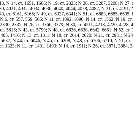
13, N 14, ст. 1651, 1666; N 19, ст. 2323; N 26, ст. 3207, 3208; N 27, 
30, 4031, 4032, 4034, 4036, 4040, 4044, 4078, 4082; N 31, ст. 4191; N
48, ст. 6161, 6165; N 49, ст. 6327, 6341; N 51, ст. 6683, 6685, 6695; 
N 6, ст. 557, 559, 566; N 11, ст. 1092, 1096; N 14, ст. 1562; N 19, ст
2330, 2335; N 26, ст. 3366, 3379; N 30, ст. 4211, 4218, 4220, 4228, 
ст. 5615; N 43, ст. 5799; N 48, ст. 6636, 6638, 6642, 6651; N 52, ст.
 1405, 1416; N 13, ст. 1811; N 18, ст. 2614, 2620; N 21, ст. 2981; N 24
 5637; N 44, ст. 6046; N 45, ст. 6208; N 48, ст. 6706, 6710; N 51, ст.
 ст. 1323; N 11, ст. 1481, 1493; N 14, ст. 1911; N 26, ст. 3871, 3884, 
4223, 4238, 4251, 4259, 4286, 4287, 4305; N 28, ст. 4558; N 50, ст. 
1030, 1032; N 9, ст. 1278; N 11, ст. 1535; N 17, ст. 2457; N 18, ст. 266
щие изменения:
сельскохозяйственного назначения" дополнить словами ", оборот
ным законом от 24 июля 2002 года N 101-ФЗ "Об обороте земель
 назначения";