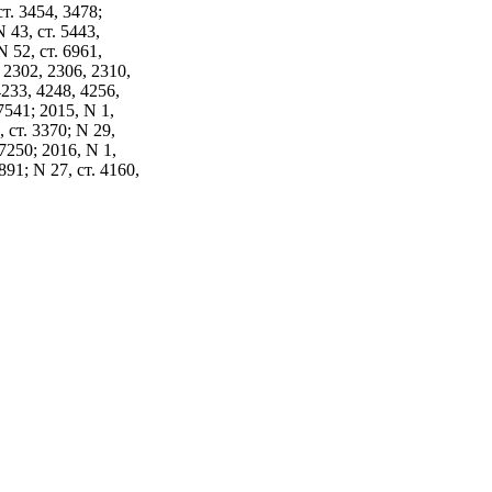
ст. 3454, 3478;
 43, ст. 5443,
N 52, ст. 6961,
. 2302, 2306, 2310,
4233, 4248, 4256,
 7541; 2015, N 1,
, ст. 3370; N 29,
 7250; 2016, N 1,
3891; N 27, ст. 4160,
6975; 2017, N 1,
4; N 22, ст. 3069;
 которых