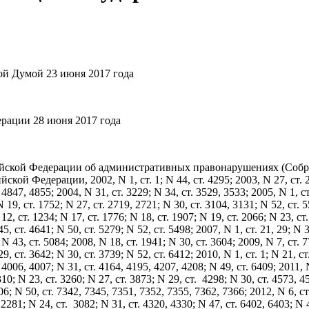
ой Думой 23 июня 2017 года
рации 28 июня 2017 года
йской Федерации об административных правонарушениях (Соб
ской Федерации, 2002, N 1, ст. 1; N 44, ст. 4295; 2003, N 27, ст. 
 4847, 4855; 2004, N 31, ст. 3229; N 34, ст. 3529, 3533; 2005, N 1, ст
N 19, ст. 1752; N 27, ст. 2719, 2721; N 30, ст. 3104, 3131; N 52, ст. 
 12, ст. 1234; N 17, ст. 1776; N 18, ст. 1907; N 19, ст. 2066; N 23, ст
5, ст. 4641; N 50, ст. 5279; N 52, ст. 5498; 2007, N 1, ст. 21, 29; N 3
 N 43, ст. 5084; 2008, N 18, ст. 1941; N 30, ст. 3604; 2009, N 7, ст. 7
9, ст. 3642; N 30, ст. 3739; N 52, ст. 6412; 2010, N 1, ст. 1; N 21, ст
 4006, 4007; N 31, ст. 4164, 4195, 4207, 4208; N 49, ст. 6409; 2011, N
310; N 23, ст. 3260; N 27, ст. 3873; N 29, ст. 4298; N 30, ст. 4573, 4
06; N 50, ст. 7342, 7345, 7351, 7352, 7355, 7362, 7366; 2012, N 6, ст
, 2281; N 24, ст. 3082; N 31, ст. 4320, 4330; N 47, ст. 6402, 6403; N 