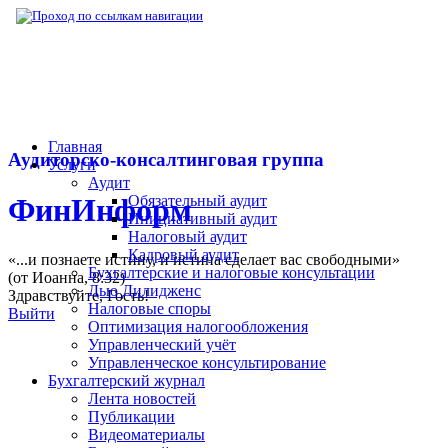
▶
Нормативная база
▶
Закон № 150-ФЗ от
Главная
Аудиторско-консалтинговая группа
Услуги
Аудит
Обязательный аудит
ФинИнформ
Инициативный аудит
Налоговый аудит
Кадровый аудит
«...и познаете истину, и истина сделает вас свободными»
Бухгалтерские и налоговые консультации
(от Иоанна, 8:32)
Дью Дилидженс
Здравствуйте,
Гость
!
Налоговые споры
Выйти
Оптимизация налогообложения
Управленческий учёт
Управленческое консультирование
Бухгалтерский журнал
Лента новостей
Публикации
Видеоматериалы