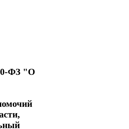
50-ФЗ "О
номочий
асти,
льный