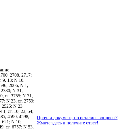
рание
2700, 2708, 2717;
. 9, 13; N 10,
5596; 2006, N 1,
. 2380; N 31,
0, ст. 3755; N 31,
77; N 23, ст. 2759;
. 2525; N 23,
 1, ст. 10, 23, 54;
585, 4590, 4598,
Прочли документ, но остались вопросы?
. 621; N 10,
Жмите здесь и получите ответ!
49, ст. 6757; N 53,