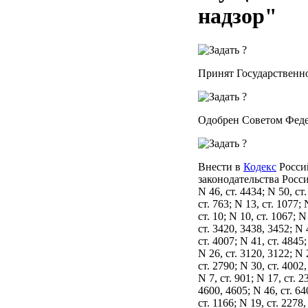
надзор"
Принят Государственн
Одобрен Советом Феде
Внести в
Кодекс
Росси
законодательства Россий
N 46, ст. 4434; N 50, ст.
ст. 763; N 13, ст. 1077; 
ст. 10; N 10, ст. 1067; N
ст. 3420, 3438, 3452; N 4
ст. 4007; N 41, ст. 4845;
N 26, ст. 3120, 3122; N 2
ст. 2790; N 30, ст. 4002,
N 7, ст. 901; N 17, ст. 2
4600, 4605; N 46, ст. 64
ст. 1166; N 19, ст. 2278