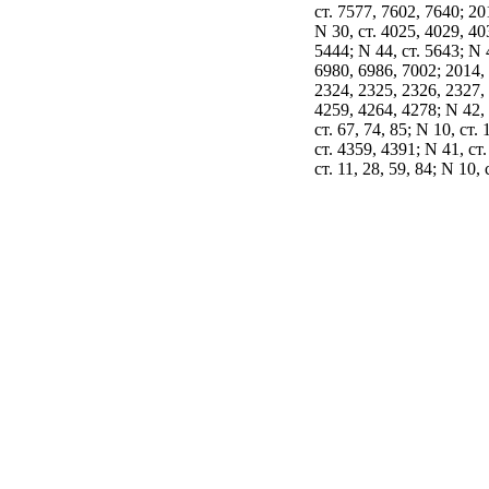
ст. 7577, 7602, 7640; 20
N 30, ст. 4025, 4029, 40
5444; N 44, ст. 5643; N 
6980, 6986, 7002; 2014, 
2324, 2325, 2326, 2327, 
4259, 4264, 4278; N 42, 
ст. 67, 74, 85; N 10, ст.
ст. 4359, 4391; N 41, ст.
ст. 11, 28, 59, 84; N 10,
4164, 4183, 4197, 4205, 
ст. 12, 31, 47; N 7, ст. 
N 23, ст. 3227) следую
1) в
статье 23.15
:
а)
часть 1
после слов "
регулируется Федераль
сельскохозяйственного