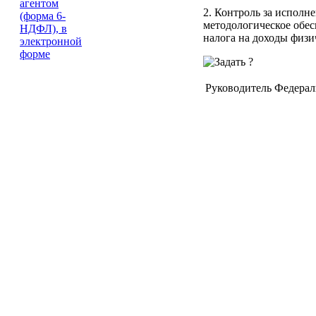
2. Контроль за исполн
методологическое обе
налога на доходы физи
Руководитель Федера
Зарегистрировано в Ми
Регистрационный N 3
См. в форме PDF
┌─┐             ┌─┐ 
│ │  штрих-код  │ │ 
└─┘  1520 1010  └─┘ 
                    