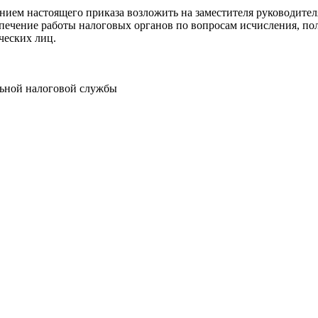
ением настоящего приказа возложить на заместителя руководит
спечение работы налоговых органов по вопросам исчисления, п
ческих лиц.
льной налоговой службы
нюсте РФ 30 октября 2015 г.
9578
Приложение N 1 к
приказу
Федераль
       ┌─┬─┬─┬─┬─┬─┬─┬─┬─┬─┬─┬─┐
   ИНН │ │ │ │ │ │ │ │ │ │ │ │ │
       └─┴─┴─┴─┴─┴─┴─┴─┴─┴─┴─┴─┘
       ┌─┬─┬─┬─┬─┬─┬─┬─┬─┐       ┌─┬─┬─┐