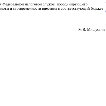
еля Федеральной налоговой службы, координирующего
олноты и своевременности внесения в соответствующий бюджет
М.В. Мишустин
ной налоговой службы от 14 октября 2015 г. N ММВ-7-11/450@