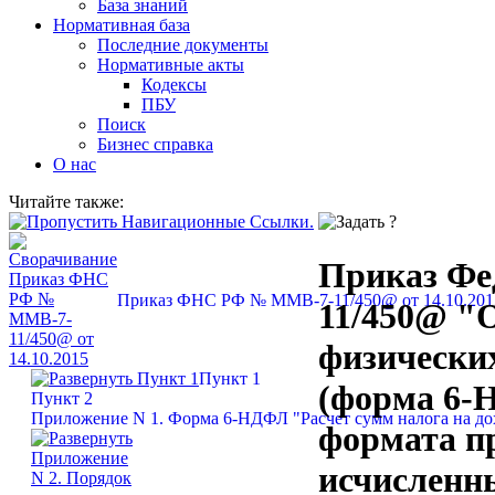
База знаний
Нормативная база
Последние документы
Нормативные акты
Кодексы
ПБУ
Поиск
Бизнес справка
О нас
Читайте также:
Приказ Фед
Приказ ФНС РФ № ММВ-7-11/450@ от 14.10.201
11/450@ "
физически
Пункт 1
(форма 6-Н
Пункт 2
Приложение N 1. Форма 6-НДФЛ "Расчет сумм налога на до
формата пр
исчисленн