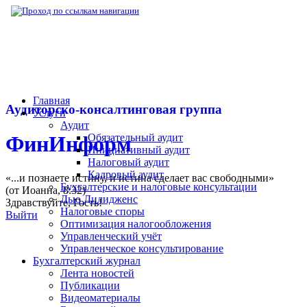
▶
Нормативная база
▶
Приказ ФНС РФ № 
Главная
Аудиторско-консалтинговая группа
Услуги
Аудит
Обязательный аудит
ФинИнформ
Инициативный аудит
Налоговый аудит
Кадровый аудит
«...и познаете истину, и истина сделает вас свободными»
Бухгалтерские и налоговые консультации
(от Иоанна, 8:32)
Дью Дилидженс
Здравствуйте,
Гость
!
Налоговые споры
Выйти
Оптимизация налогообложения
Управленческий учёт
Управленческое консультирование
Бухгалтерский журнал
Лента новостей
Публикации
Видеоматериалы