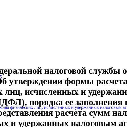
еральной налоговой службы от
5
Об утверждении формы расчета
х лиц, исчисленных и удержан
ДФЛ), порядка ее заполнения 
ходы физических лиц, исчисленных и удержанных налоговым а
едставления расчета сумм нал
ых и удержанных налоговым аг