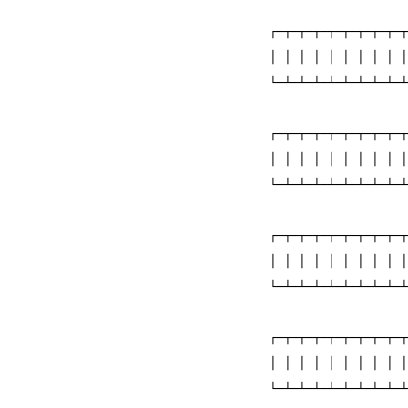
                    
 ┌─┬─┬─┬─┬─┬─┬─┬─┬─┬
 │ │ │ │ │ │ │ │ │ │
 └─┴─┴─┴─┴─┴─┴─┴─┴─┴
                    
 ┌─┬─┬─┬─┬─┬─┬─┬─┬─┬
 │ │ │ │ │ │ │ │ │ │
 └─┴─┴─┴─┴─┴─┴─┴─┴─┴
                    
 ┌─┬─┬─┬─┬─┬─┬─┬─┬─┬
 │ │ │ │ │ │ │ │ │ │
 └─┴─┴─┴─┴─┴─┴─┴─┴─┴
                    
 ┌─┬─┬─┬─┬─┬─┬─┬─┬─┬
 │ │ │ │ │ │ │ │ │ │
 └─┴─┴─┴─┴─┴─┴─┴─┴─┴