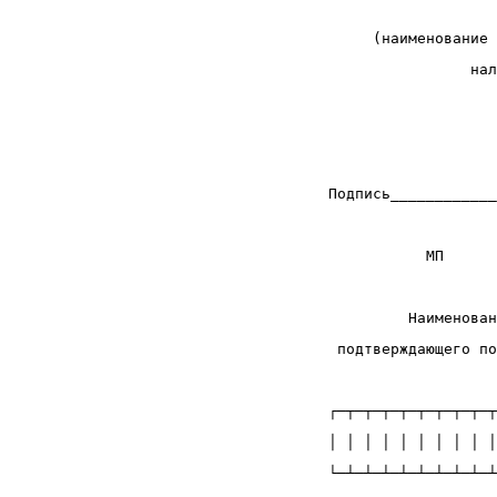
                    
      (наименование 
                 нал
                    
                    
                    
 Подпись____________
                    
            МП      
                    
          Наименован
  подтверждающего по
                    
 ┌─┬─┬─┬─┬─┬─┬─┬─┬─┬
 │ │ │ │ │ │ │ │ │ │
 └─┴─┴─┴─┴─┴─┴─┴─┴─┴