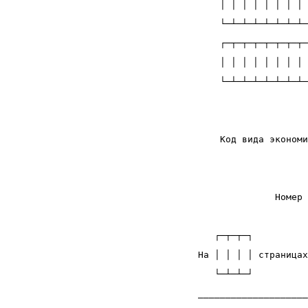
    │ │ │ │ │ │ │ │ 
    └─┴─┴─┴─┴─┴─┴─┴─
    ┌─┬─┬─┬─┬─┬─┬─┬─
    │ │ │ │ │ │ │ │ 
    └─┴─┴─┴─┴─┴─┴─┴─
                    
                    
    Код вида экономи
                    
                    
              Номер 
                    
   ┌─┬─┬─┐          
На │ │ │ │ страницах
   └─┴─┴─┘          
____________________