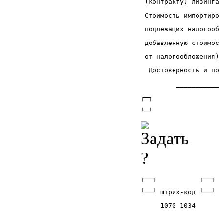
 (контракту) лизинга
 Стоимость импортиро
 подлежащих налогооб
 добавленную стоимос
 от налогообложения)
  Достоверность и по
         ___________
┌─┐                 
└─┘                 
┌──┐           ┌──┐ 
└──┘ штрих-код └──┘ 
     1070 1034      