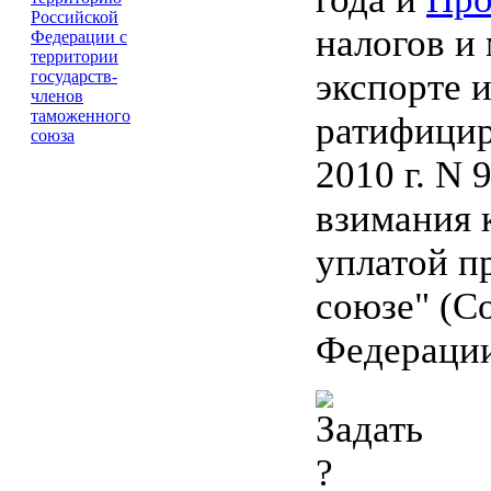
налогов и
экспорте 
ратифицир
2010 г. N
взимания 
уплатой п
союзе" (С
Федерации,