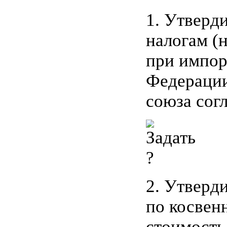
1. Утверд
налогам (
при импор
Федерации
союза сог
2. Утверд
по косвен
стоимость