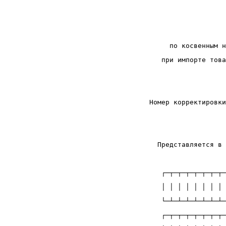
                    
по косвенным н
при импорте това
                    
 Номер корректировки
                    
                    
   Представляется в 
                    
    ┌─┬─┬─┬─┬─┬─┬─┬─
    │ │ │ │ │ │ │ │ 
    └─┴─┴─┴─┴─┴─┴─┴─
    ┌─┬─┬─┬─┬─┬─┬─┬─