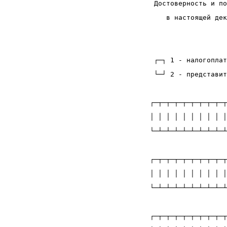
  Достоверность и по
     в настоящей дек
                    
                    
  ┌─┐ 1 - налогоплат
  └─┘ 2 - представит
                    
 ┌─┬─┬─┬─┬─┬─┬─┬─┬─┬
 │ │ │ │ │ │ │ │ │ │
 └─┴─┴─┴─┴─┴─┴─┴─┴─┴
                    
 ┌─┬─┬─┬─┬─┬─┬─┬─┬─┬
 │ │ │ │ │ │ │ │ │ │
 └─┴─┴─┴─┴─┴─┴─┴─┴─┴
                    
 ┌─┬─┬─┬─┬─┬─┬─┬─┬─┬