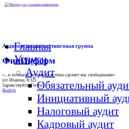
▶
Нормативная база
▶
Приказ Минфина РФ
Главная
Аудиторско-консалтинговая группа
Услуги
ФинИнформ
Аудит
«...и познаете истину, и истина сделает вас свободными»
(от Иоанна, 8:32)
Обязательный ауди
Здравствуйте,
Гость
!
Выйти
Инициативный ауд
Налоговый аудит
Кадровый аудит