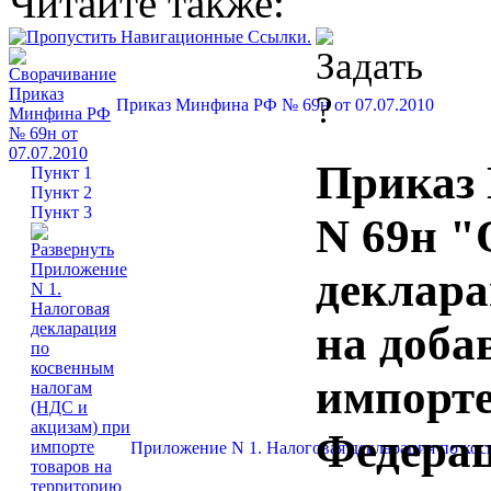
Читайте также:
Приказ Минфина РФ № 69н от 07.07.2010
Приказ 
Пункт 1
Пункт 2
Пункт 3
N 69н "
деклара
на доба
импорте
Федерац
Приложение N 1. Налоговая декларация по кос