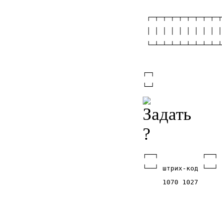
                    
 ┌─┬─┬─┬─┬─┬─┬─┬─┬─┬
 │ │ │ │ │ │ │ │ │ │
 └─┴─┴─┴─┴─┴─┴─┴─┴─┴
                    
┌─┐                 
└─┘                 
┌──┐           ┌──┐ 
└──┘ штрих-код └──┘ 
     1070 1027      
                    
                    