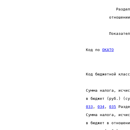
                    
Раздел
отношении
           Показател
                    
 Код по 
ОКАТО
       
                    
                    
 Код бюджетной класс
                    
 Сумма налога, исчис
 в бюджет (руб.) (су
033
, 
034
, 
035
 Разде
 Сумма налога, исчис
 в бюджет в отношени