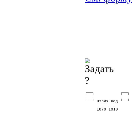
┌──┐           ┌──┐ 
└──┘ штрих-код └──┘ 
     1070 1010      
                    
                    