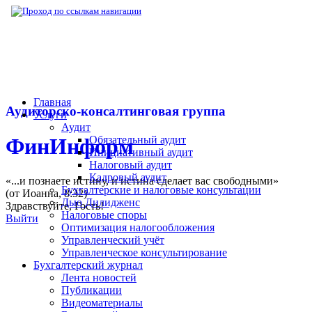
▶
Нормативная база
▶
Закон № 311-ФЗ от 
Главная
Аудиторско-консалтинговая группа
Услуги
Аудит
Обязательный аудит
ФинИнформ
Инициативный аудит
Налоговый аудит
Кадровый аудит
«...и познаете истину, и истина сделает вас свободными»
Бухгалтерские и налоговые консультации
(от Иоанна, 8:32)
Дью Дилидженс
Здравствуйте,
Гость
!
Налоговые споры
Выйти
Оптимизация налогообложения
Управленческий учёт
Управленческое консультирование
Бухгалтерский журнал
Лента новостей
Публикации
Видеоматериалы