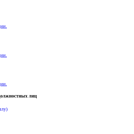
ции.
ции.
ции.
 должностных лиц
илу)