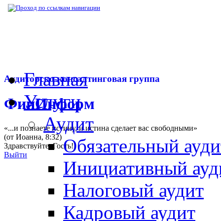
▶
Нормативная база
▶
Приказ Минфина РФ
Главная
Аудиторско-консалтинговая группа
Услуги
ФинИнформ
Аудит
«...и познаете истину, и истина сделает вас свободными»
(от Иоанна, 8:32)
Обязательный ауди
Здравствуйте,
Гость
!
Выйти
Инициативный ауд
Налоговый аудит
Кадровый аудит