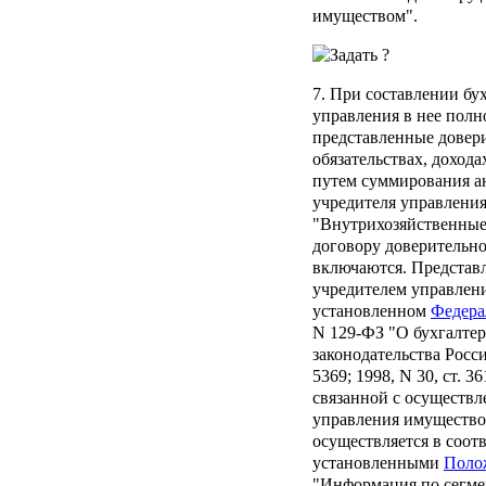
имуществом".
7. При составлении бу
управления в нее пол
представленные довер
обязательствах, дохода
путем суммирования ан
учредителя управлени
"Внутрихозяйственные
договору доверительн
включаются. Представл
учредителем управлени
установленном
Федера
N 129-ФЗ "О бухгалтер
законодательства Росси
5369; 1998, N 30, ст. 
связанной с осуществл
управления имуществом
осуществляется в соот
установленными
Поло
"Информация по сегме