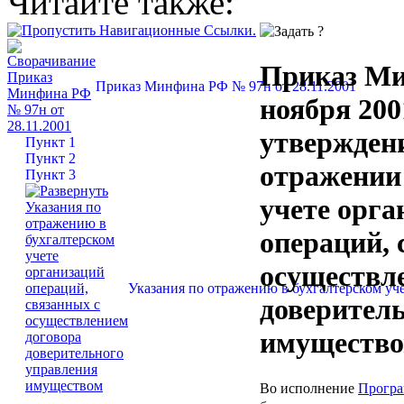
Читайте также:
Приказ Ми
Приказ Минфина РФ № 97н от 28.11.2001
ноября 200
утвержден
Пункт 1
Пункт 2
отражении
Пункт 3
учете орга
операций, 
осуществл
Указания по отражению в бухгалтерском уч
доверител
имуществ
Во исполнение
Прогр