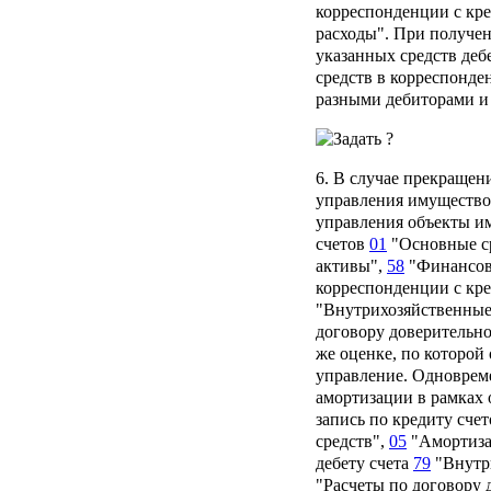
корреспонденции с кр
расходы". При получе
указанных средств деб
средств в корреспонде
разными дебиторами и
6. В случае прекращен
управления имущество
управления объекты и
счетов
01
"Основные с
активы",
58
"Финансовы
корреспонденции с кр
"Внутрихозяйственные
договору доверительн
же оценке, по которой
управление. Одноврем
амортизации в рамках 
запись по кредиту сче
средств",
05
"Амортиза
дебету счета
79
"Внутр
"Расчеты по договору 