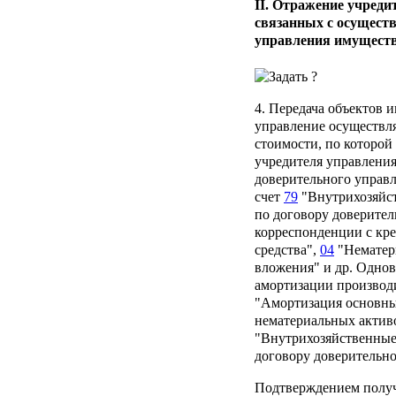
II. Отражение учреди
связанных с осуществ
управления имущест
4. Передача объектов 
управление осуществля
стоимости, по которой 
учредителя управления
доверительного управл
счет
79
"Внутрихозяйс
по договору доверите
корреспонденции с кр
средства",
04
"Нематер
вложения" и др. Одно
амортизации производи
"Амортизация основны
нематериальных активо
"Внутрихозяйственные
договору доверительн
Подтверждением получ