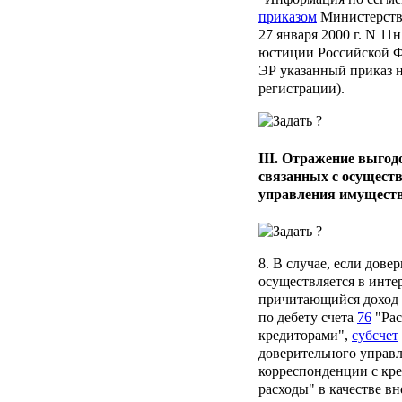
приказом
Министерств
27 января 2000 г. N 1
юстиции Российской Фе
ЭР указанный приказ н
регистрации).
III. Отражение выгод
связанных с осуществ
управления имущест
8. В случае, если дов
осуществляется в инте
причитающийся доход 
по дебету счета
76
"Рас
кредиторами",
субсчет
доверительного управ
корреспонденции с кр
расходы" в качестве в