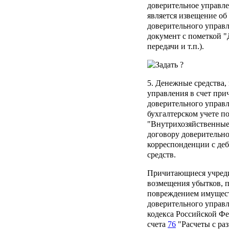
доверительное управле
является извещение об
доверительного управ
документ с пометкой "Д
передачи и т.п.).
5. Денежные средства,
управления в счет пр
доверительного управ
бухгалтерском учете п
"Внутрихозяйственные
договору доверительн
корреспонденции с деб
средств.
Причитающиеся учред
возмещения убытков, 
повреждением имущест
доверительного управ
кодекса Российской Фе
счета
76
"Расчеты с ра