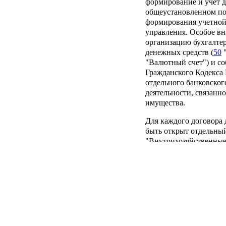
формирование и учет д
общеустановленном по
формирования учетной
управления. Особое вн
организацию бухгалтер
денежных средств (
50
"
"Валютный счет") и с
Гражданского Кодекса
отдельного банковского
деятельности, связанн
имущества.
Для каждого договора
быть открыт отдельный
"Внутрихозяйственные 
управления и выгодопо
12. Имущество, получе
учитывается по дебету 
"Основные средства",
"Финансовые вложения"